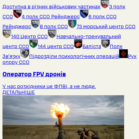
Доступна в різних військових частинах
3 полк
ССО
4 полк ССО Рейнджерс
6 полк ССО
Рейнджерс
8 полк ССО
73 морський центр ССО
140 Центр ССО
Навчально-тренувальний
центр ССО
144 центр ССО
Баліста
Полк
Звʼязку
Підрозділи психологічних операцій
Рух
опору ССО
Оператор FPV дронів
У нас розхідники це ФПВі, а не люди.
ДЕТАЛЬНІШЕ