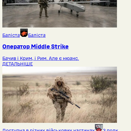
Баліста
Баліста
Оператор Middlе Strike
Бачив і Крим, і Рим. Але є нюанс.
ДЕТАЛЬНІШЕ
Доступна в різних військових частинах
3 полк