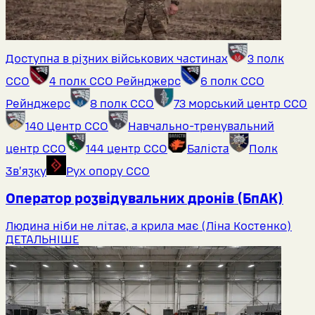
Доступна в різних військових частинах
3 полк
ССО
4 полк ССО Рейнджерс
6 полк ССО
Рейнджерс
8 полк ССО
73 морський центр ССО
140 Центр ССО
Навчально-тренувальний
центр ССО
144 центр ССО
Баліста
Полк
Звʼязку
Рух опору ССО
Оператор розвідувальних дронів (БпАК)
Людина ніби не літає, а крила має (Ліна Костенко)
ДЕТАЛЬНІШЕ