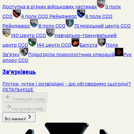
Доступна в різних військових частинах
3 полк
ССО
4 полк ССО Рейнджерс
6 полк ССО
Рейнджерс
8 полк ССО
73 морський центр ССО
140 Центр ССО
Навчально-тренувальний
центр ССО
144 центр ССО
Баліста
Полк
Звʼязку
Підрозділи психологічних операцій
Рух
опору ССО
Зв’язківець
Плітки, чутки і розвіддані - що обговоримо сьогодні?
ДЕТАЛЬНІШЕ
Попередній слайд
Наступний слайд
Всі вакансії