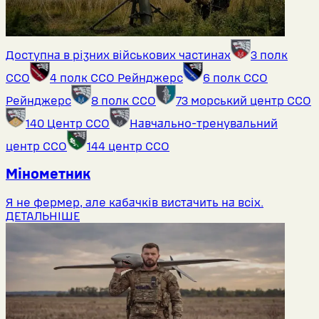
Доступна в різних військових частинах
3 полк
ССО
4 полк ССО Рейнджерс
6 полк ССО
Рейнджерс
8 полк ССО
73 морський центр ССО
140 Центр ССО
Навчально-тренувальний
центр ССО
144 центр ССО
Мінометник
Я не фермер, але кабачків вистачить на всіх.
ДЕТАЛЬНІШЕ