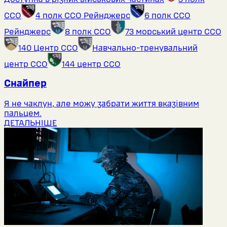
ССО
4 полк ССО Рейнджерс
6 полк ССО
Рейнджерс
8 полк ССО
73 морський центр ССО
140 Центр ССО
Навчально-тренувальний
центр ССО
144 центр ССО
Снайпер
Я не чаклун, але можу забрати життя вказівним
пальцем.
ДЕТАЛЬНІШЕ