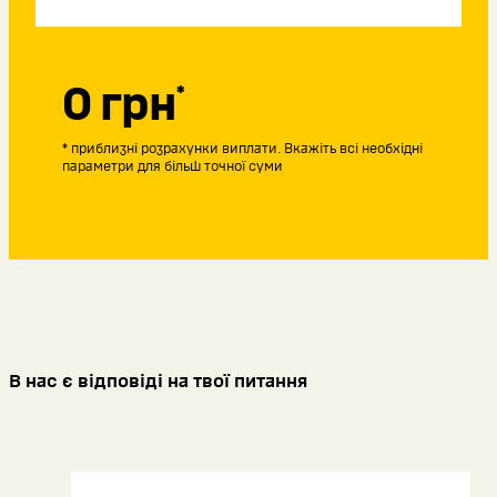
Майор
25-50 років
Підполковник
0 грн
*
* приблизні розрахунки виплати. Вкажіть всі необхідні
параметри для більш точної суми
В нас є відповіді на твої питання