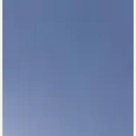
Підтягування – 15 разів;
Біг 100 м – 15 секунд.
Якщо щось не встигнеш прокачати,
інструктори навчально-
тренувального центру допоможуть.
Також у нас є офлайн-програма
підготовки для киян та онлайн-
формат для тих, хто з інших міст.
Якщо цікавить – зв’яжися з нами!