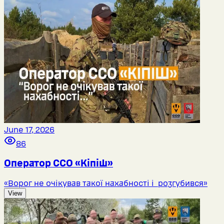
June 17, 2026
86
Оператор ССО «Кіпіш»
«Ворог не очікував такої нахабності і розгубився»
View