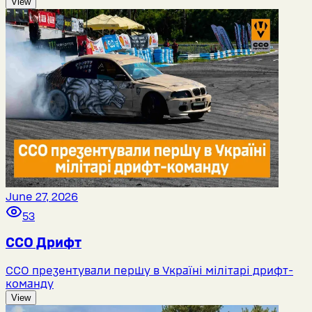
View
June 27, 2026
53
ССО Дрифт
ССО презентували першу в Україні мілітарі дрифт-
команду
View