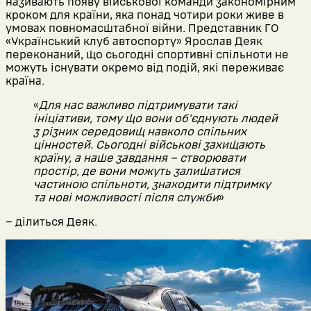
називають появу військової команди закономірним
кроком для країни, яка понад чотири роки живе в
умовах повномасштабної війни. Представник ГО
«Український клуб автоспорту» Ярослав Деяк
переконаний, що сьогодні спортивні спільноти не
можуть існувати окремо від подій, які переживає
країна.
«
Для нас важливо підтримувати такі
ініціативи, тому що вони об'єднують людей
з різних середовищ навколо спільних
цінностей. Сьогодні військові захищають
країну, а наше завдання – створювати
простір, де вони можуть залишатися
частиною спільноти, знаходити підтримку
та нові можливості після служби
»
– ділиться Деяк.