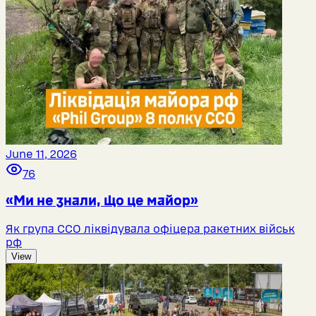
June 11, 2026
76
«Ми не знали, що це майор»
Як група ССО ліквідувала офіцера ракетних військ
рф
View