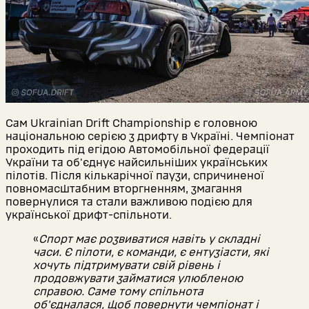
Сам Ukrainian Drift Championship є головною
національною серією з дрифту в Україні. Чемпіонат
проходить під егідою Автомобільної федерації
України та об'єднує найсильніших українських
пілотів. Після кількарічної паузи, спричиненої
повномасштабним вторгненням, змагання
повернулися та стали важливою подією для
української дрифт-спільноти.
«
Спорт має розвиватися навіть у складні
часи. Є пілоти, є команди, є ентузіасти, які
хочуть підтримувати свій рівень і
продовжувати займатися улюбленою
справою. Саме тому спільнота
об'єдналася, щоб повернути чемпіонат і