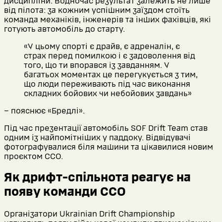
дисципліни. Водночас результат залежить не лише
від пілота: за кожним успішним заїздом стоїть
команда механіків, інженерів та інших фахівців, які
готують автомобіль до старту.
«У цьому спорті є драйв, є адреналін, є
страх перед помилкою і є задоволення від
того, що ти впорався із завданням. У
багатьох моментах це перегукується з тим,
що люди переживають під час виконання
складних бойових чи небойових завдань»
– пояснює «Бредлі».
Під час презентації автомобіль SOF Drift Team став
одним із найпомітніших у паддоку. Відвідувачі
фотографувалися біля машини та цікавилися новим
проєктом ССО.
Як дрифт-спільнота реагує на
появу команди ССО
Організатори Ukrainian Drift Championship