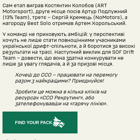
Сам етап виграв Костянтин Колобов (ART
Motorsport), друге місце посів Артур Подлужний
(13% Team), третє – Сергій Кремець (NoMotors), а
нагороду Best Solo отримав Артем Хорольський.
У команді не приховують амбіцій: у перспективі
хочуть не лише стати повноцінними учасниками
української дрифт-спільноти, а й боротися за високі
результати на трасі. Наступний виклик для SOF Drift
Team – довести, що вона здатна конкурувати не
лише за увагу глядачів, а й за призові місця.
Хочеш до ССО – працювати на перемогу
разом з найкращими? Приєднуйся!
Зробити це можна в кілька кліків на
ресурсах «ССО Рекрутинг», або
зателефонувавши на «гарячу лінію».
FIND YOUR PACK