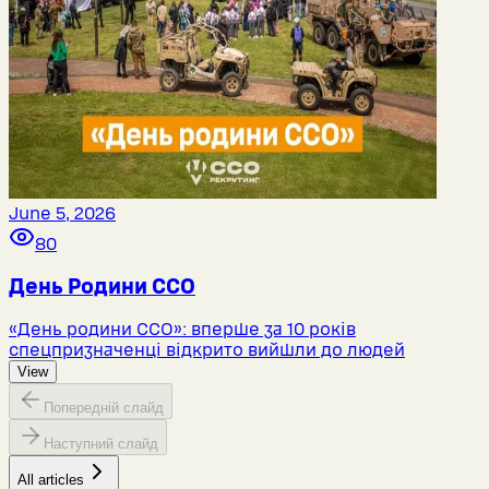
June 5, 2026
80
День Родини ССО
«День родини ССО»: вперше за 10 років
спецпризначенці відкрито вийшли до людей
View
Попередній слайд
Наступний слайд
All articles