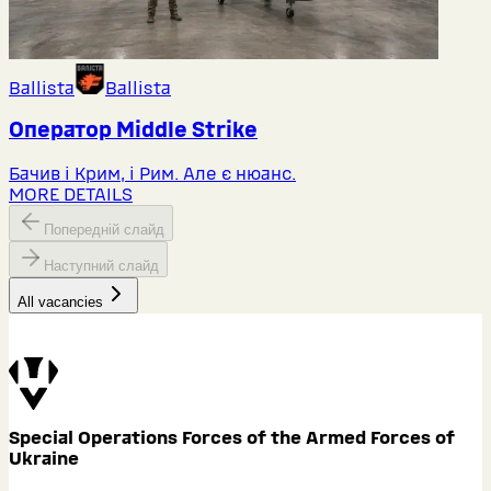
Ballista
Ballista
Оператор Middlе Strike
Бачив і Крим, і Рим. Але є нюанс.
MORE DETAILS
Попередній слайд
Наступний слайд
All vacancies
Special Operations Forces of the Armed Forces of
Ukraine