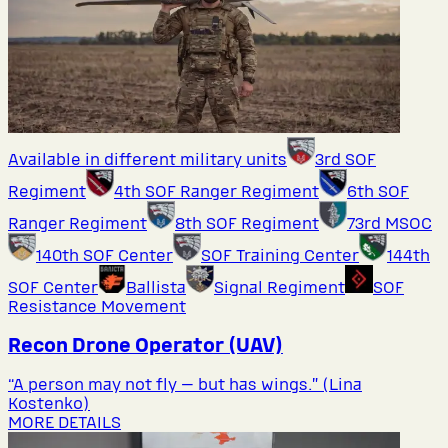
Available in different military units
3rd SOF
Regiment
4th SOF Ranger Regiment
6th SOF
Ranger Regiment
8th SOF Regiment
73rd MSOC
140th SOF Center
SOF Training Center
144th
SOF Center
Ballista
Signal Regiment
SOF
Resistance Movement
Recon Drone Operator (UAV)
“A person may not fly — but has wings.” (Lina
Kostenko)
MORE DETAILS