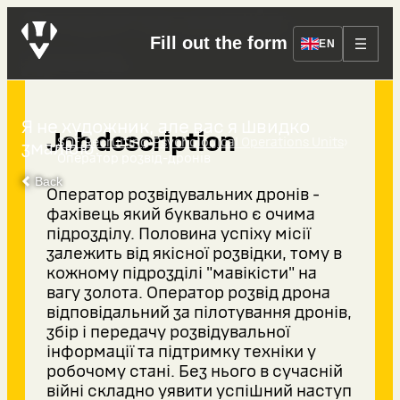
Оператор розвід-
Fill out the form
EN
дронів
Я не художник, але вас я швидко
Job description
›
›
SOF Recruiting
Psychological Operations Units
змалюю.
Оператор розвід-дронів
Back
Оператор розвідувальних дронів -
фахівець який буквально є очима
підрозділу. Половина успіху місії
залежить від якісної розвідки, тому в
кожному підрозділі "мавікісти" на
вагу золота. Оператор розвід дрона
відповідальний за пілотування дронів,
збір і передачу розвідувальної
інформації та підтримку техніки у
робочому стані. Без нього в сучасній
війні складно уявити успішний наступ