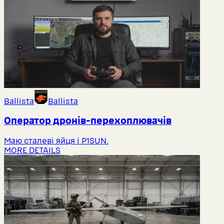
Ballista
Ballista
Оператор дронів-перехоплювачів
Маю сталеві яйця і P1SUN.
MORE DETAILS