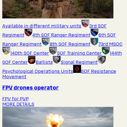
Available in different military units
3rd SOF
Regiment
4th SOF Ranger Regiment
6th SOF
Ranger Regiment
8th SOF Regiment
73rd MSOC
140th SOF Center
SOF Training Center
144th
SOF Center
Ballista
Signal Regiment
Psychological Operations Units
SOF Resistance
Movement
FPV drones operator
FPV for PVP
MORE DETAILS