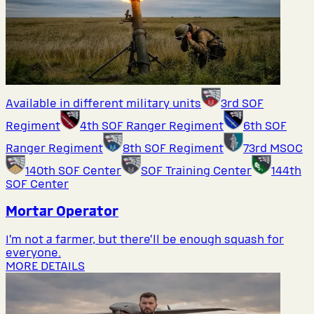
Available in different military units
3rd SOF
Regiment
4th SOF Ranger Regiment
6th SOF
Ranger Regiment
8th SOF Regiment
73rd MSOC
140th SOF Center
SOF Training Center
144th
SOF Center
Mortar Operator
I’m not a farmer, but there’ll be enough squash for
everyone.
MORE DETAILS