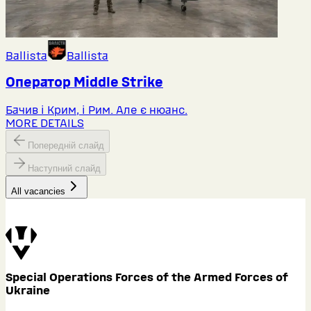
Ballista
Ballista
Оператор Middlе Strike
Бачив і Крим, і Рим. Але є нюанс.
MORE DETAILS
Попередній слайд
Наступний слайд
All vacancies
Special Operations Forces of the Armed Forces of
Ukraine