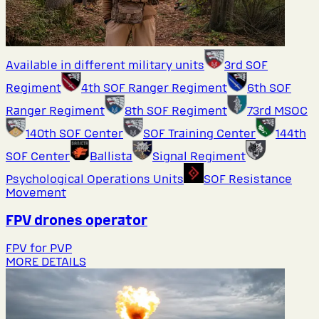
Available in different military units
3rd SOF
Regiment
4th SOF Ranger Regiment
6th SOF
Ranger Regiment
8th SOF Regiment
73rd MSOC
140th SOF Center
SOF Training Center
144th
SOF Center
Ballista
Signal Regiment
Psychological Operations Units
SOF Resistance
Movement
FPV drones operator
FPV for PVP
MORE DETAILS