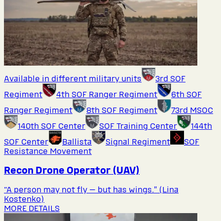
Available in different military units
3rd SOF
Regiment
4th SOF Ranger Regiment
6th SOF
Ranger Regiment
8th SOF Regiment
73rd MSOC
140th SOF Center
SOF Training Center
144th
SOF Center
Ballista
Signal Regiment
SOF
Resistance Movement
Recon Drone Operator (UAV)
“A person may not fly — but has wings.” (Lina
Kostenko)
MORE DETAILS