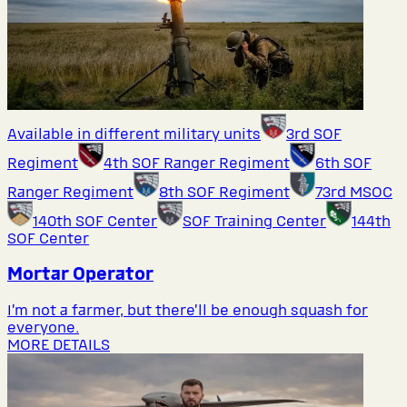
Available in different military units
3rd SOF
Regiment
4th SOF Ranger Regiment
6th SOF
Ranger Regiment
8th SOF Regiment
73rd MSOC
140th SOF Center
SOF Training Center
144th
SOF Center
Mortar Operator
I’m not a farmer, but there’ll be enough squash for
everyone.
MORE DETAILS