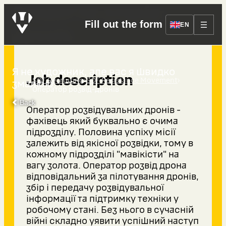
Оператор розвід-
Fill out the form
EN
дронів
Я не художник, але вас я швидко
Job description
›
›
SOF Recruiting
SOF Resistance Movement
змалюю.
Оператор розвід-дронів
Back
Оператор розвідувальних дронів -
фахівець який буквально є очима
підрозділу. Половина успіху місії
залежить від якісної розвідки, тому в
кожному підрозділі "мавікісти" на
вагу золота. Оператор розвід дрона
відповідальний за пілотування дронів,
збір і передачу розвідувальної
інформації та підтримку техніки у
робочому стані. Без нього в сучасній
війні складно уявити успішний наступ