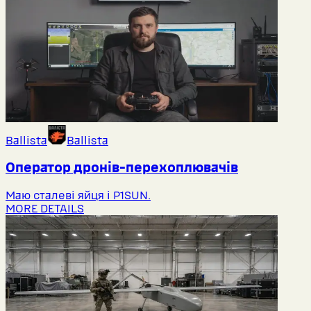
Ballista
Ballista
Оператор дронів-перехоплювачів
Маю сталеві яйця і P1SUN.
MORE DETAILS