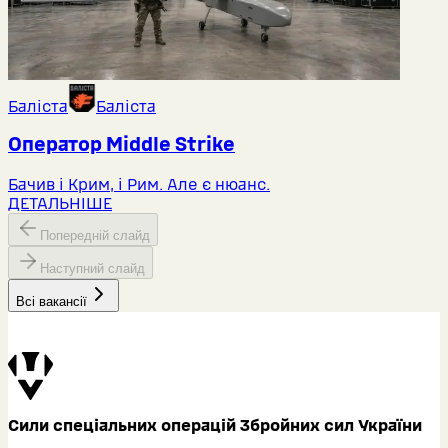
Баліста
Баліста
Оператор Middlе Strike
Бачив і Крим, і Рим. Але є нюанс.
ДЕТАЛЬНІШЕ
Попередній слайд
Наступний слайд
Всі вакансії
Сили спеціальних операцій Збройних сил України