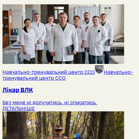
Навчально-тренувальний центр ССО
Навчально-
тренувальний центр ССО
Лікар ВЛК
Без мене ні долучитись, ні списатись.
ДЕТАЛЬНІШЕ