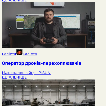
ДЕТАЛЬНІШЕ
Баліста
Баліста
Оператор дронів-перехоплювачів
Маю сталеві яйця і P1SUN.
ДЕТАЛЬНІШЕ