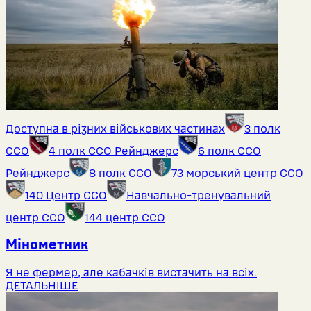
Доступна в різних військових частинах
3 полк
ССО
4 полк ССО Рейнджерс
6 полк ССО
Рейнджерс
8 полк ССО
73 морський центр ССО
140 Центр ССО
Навчально-тренувальний
центр ССО
144 центр ССО
Мінометник
Я не фермер, але кабачків вистачить на всіх.
ДЕТАЛЬНІШЕ