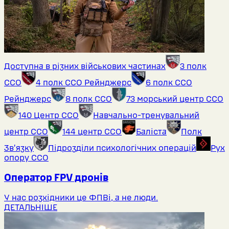
Доступна в різних військових частинах
3 полк
ССО
4 полк ССО Рейнджерс
6 полк ССО
Рейнджерс
8 полк ССО
73 морський центр ССО
140 Центр ССО
Навчально-тренувальний
центр ССО
144 центр ССО
Баліста
Полк
Звʼязку
Підрозділи психологічних операцій
Рух
опору ССО
Оператор FPV дронів
У нас розхідники це ФПВі, а не люди.
ДЕТАЛЬНІШЕ