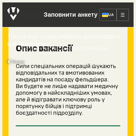
Фельдшер
Заповнити анкету
UA
Тільки бог і лікар можуть дати людині
ще один шанс.
Опис вакансії
›
›
ССО Рекрутинг
140 Центр ССО
Фельдшер
Назад
Сили спеціальних операцій шукають
відповідальних та вмотивованих
кандидатів на посаду фельдшера.
Ви будете не лише надавати медичну
допомогу в найскладніших умовах,
але й відігравати ключову роль у
порятунку бійців і підтримці
боєздатності підрозділу.