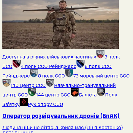
Доступна в різних військових частинах
3 полк
ССО
4 полк ССО Рейнджерс
6 полк ССО
Рейнджерс
8 полк ССО
73 морський центр ССО
140 Центр ССО
Навчально-тренувальний
центр ССО
144 центр ССО
Баліста
Полк
Звʼязку
Рух опору ССО
Оператор розвідувальних дронів (БпАК)
Людина ніби не літає, а крила має (Ліна Костенко)