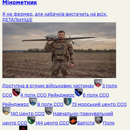
Мінометник
Я не фермер, але кабачків вистачить на всіх.
ДЕТАЛЬНІШЕ
Доступна в різних військових частинах
3 полк
ССО
4 полк ССО Рейнджерс
6 полк ССО
Рейнджерс
8 полк ССО
73 морський центр ССО
140 Центр ССО
Навчально-тренувальний
центр ССО
144 центр ССО
Баліста
Полк