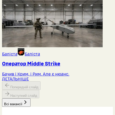
Баліста
Баліста
Оператор Middlе Strike
Бачив і Крим, і Рим. Але є нюанс.
ДЕТАЛЬНІШЕ
Попередній слайд
Наступний слайд
Всі вакансії