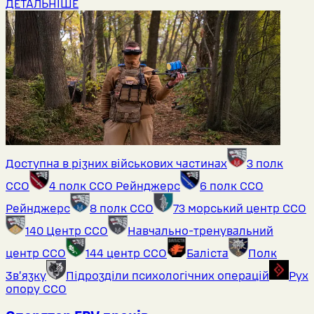
ДЕТАЛЬНІШЕ
Доступна в різних військових частинах
3 полк
ССО
4 полк ССО Рейнджерс
6 полк ССО
Рейнджерс
8 полк ССО
73 морський центр ССО
140 Центр ССО
Навчально-тренувальний
центр ССО
144 центр ССО
Баліста
Полк
Звʼязку
Підрозділи психологічних операцій
Рух
опору ССО