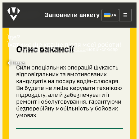
Водій-слюсар
Заповнити анкету
UA
Їде?
Їхатиме ще краще після моєї роботи!
Опис вакансії
›
›
ССО Рекрутинг
140 Центр ССО
Водій-слюсар
Назад
Сили спеціальних операцій шукають
відповідальних та вмотивованих
кандидатів на посаду водія-слюсаря.
Ви будете не лише керувати технікою
підрозділу, але й забезпечувати її
ремонт і обслуговування, гарантуючи
безперебійну мобільність у бойових
умовах.