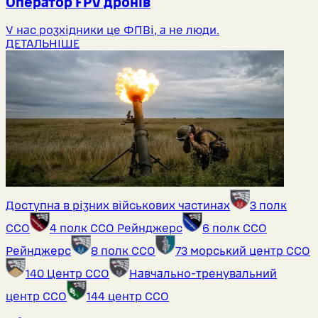
Оператор FPV дронів
У нас розхідники це ФПВі, а не люди.
ДЕТАЛЬНІШЕ
Доступна в різних військових частинах
3 полк
ССО
4 полк ССО Рейнджерс
6 полк ССО
Рейнджерс
8 полк ССО
73 морський центр ССО
140 Центр ССО
Навчально-тренувальний
центр ССО
144 центр ССО