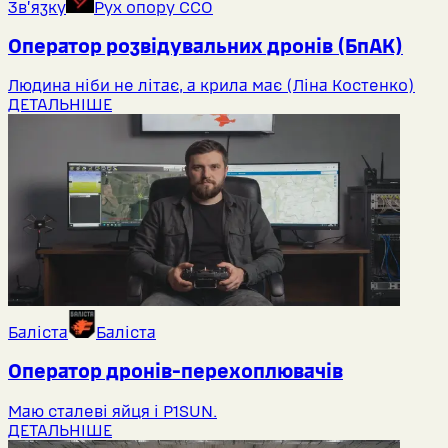
Звʼязку
Рух опору ССО
Оператор розвідувальних дронів (БпАК)
Людина ніби не літає, а крила має (Ліна Костенко)
ДЕТАЛЬНІШЕ
Баліста
Баліста
Оператор дронів-перехоплювачів
Маю сталеві яйця і P1SUN.
ДЕТАЛЬНІШЕ