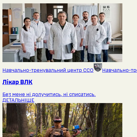
Навчально-тренувальний центр ССО
Навчально-тр
Лікар ВЛК
Без мене ні долучитись, ні списатись.
ДЕТАЛЬНІШЕ