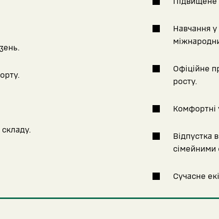
Підвищене 
Навчання у 
міжнародни
зень.
Офіційне п
орту.
росту.
Комфортні 
 складу.
Відпустка ві
сімейними 
Сучасне екі