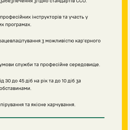
забезпечення згідно стандартів ССО.
професійних інструкторів та участь у
х програмах.
рацевлаштування з можливістю кар'єрного
умови служби та професійне середовище.
д 30 до 45 діб на рік та до 10 діб за
обставинами.
пірування та якісне харчування.