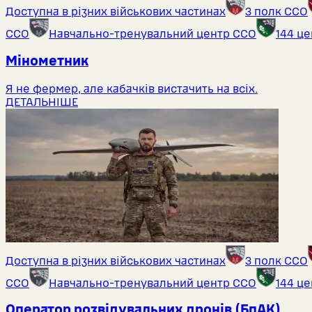
Доступна в різних військових частинах
3 полк ССО
ССО
Навчально-тренувальний центр ССО
144 ц
Мінометник
Я не фермер, але кабачків вистачить на всіх.
ДЕТАЛЬНІШЕ
Доступна в різних військових частинах
3 полк ССО
ССО
Навчально-тренувальний центр ССО
144 ц
Оператор розвідувальних дронів (БпАК)