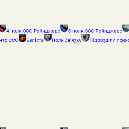
4 полк ССО Рейнджерс
6 полк ССО Рейнджерс
ентр ССО
Баліста
Полк Звʼязку
Підрозділи псих