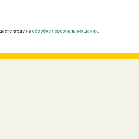
даєте згоду на
обробку персональних даних
.