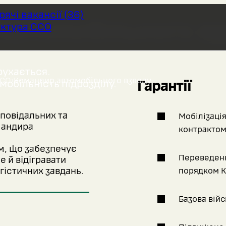
арячі вакансії
(
36
)
автомобільного в
ктура ССО
рухається.
ССО
›
Командир автомобільного взводу
Гарантії
мобільність підрозділу.
повідальних та
Мобілізація
мандира
контрактом
м, що забезпечує
Переведенн
е й відігравати
гістичних завдань.
порядком К
Базова війс