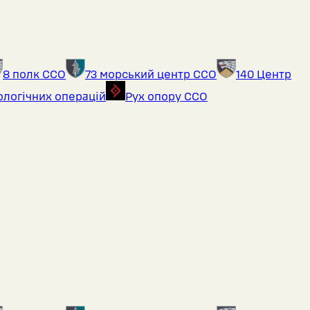
8 полк ССО
73 морський центр ССО
140 Центр
ологічних операцій
Рух опору ССО