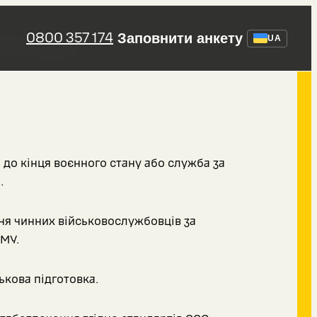
зводу
0800 357 174
Заповнити анкету
UA
 до кінця воєнного стану або служба за
.
я чинних військовослужбовців за
МУ.
ькова підготовка.