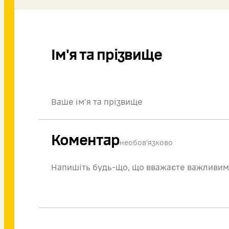
Ім'я та прізвище
Коментар
необов'язково