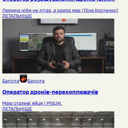
Людина ніби не літає, а крила має (Ліна Костенко)
ДЕТАЛЬНІШЕ
Баліста
Баліста
Оператор дронів-перехоплювачів
Маю сталеві яйця і P1SUN.
ДЕТАЛЬНІШЕ