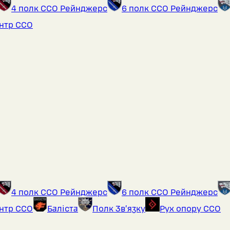
4 полк ССО Рейнджерс
6 полк ССО Рейнджерс
ентр ССО
4 полк ССО Рейнджерс
6 полк ССО Рейнджерс
ентр ССО
Баліста
Полк Звʼязку
Рух опору ССО