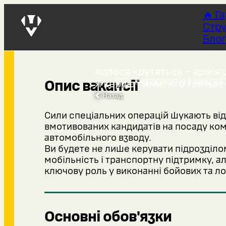
🔥 Г
Командир 
Стру
Блог
Колеса крутяться – армія 
ССО Рекрутинг
›
144 центр 
Опис вакансії
Я керую тими, хто тримає 
Назад
Сили спеціальних операцій шукають від
вмотивованих кандидатів на посаду ко
автомобільного взводу.
Ви будете не лише керувати підрозділо
мобільність і транспортну підтримку, ал
ключову роль у виконанні бойових та ло
Основні обов'язки