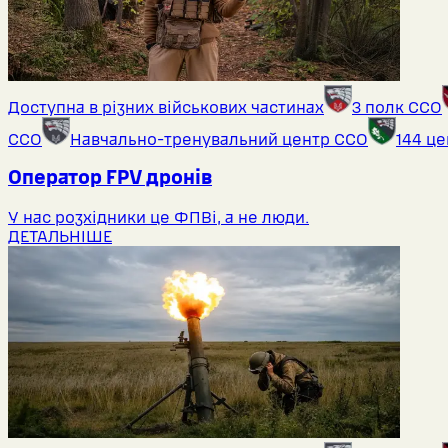
Доступна в різних військових частинах
3 полк ССО
ССО
Навчально-тренувальний центр ССО
144 ц
Оператор FPV дронів
У нас розхідники це ФПВі, а не люди.
ДЕТАЛЬНІШЕ