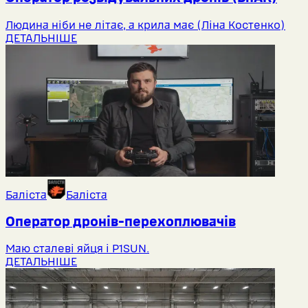
Людина ніби не літає, а крила має (Ліна Костенко)
ДЕТАЛЬНІШЕ
Баліста
Баліста
Оператор дронів-перехоплювачів
Маю сталеві яйця і P1SUN.
ДЕТАЛЬНІШЕ