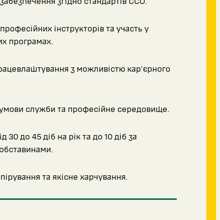
забезпечення згідно стандартів ССО.
професійних інструкторів та участь у
х програмах.
рацевлаштування з можливістю кар'єрного
умови служби та професійне середовище.
д 30 до 45 діб на рік та до 10 діб за
обставинами.
пірування та якісне харчування.