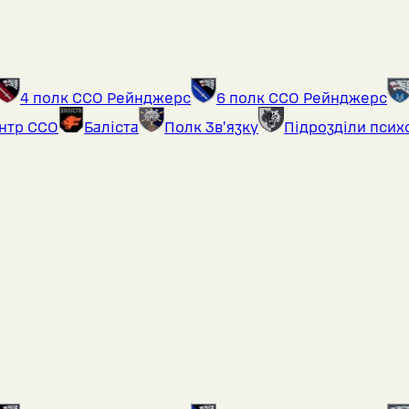
4 полк ССО Рейнджерс
6 полк ССО Рейнджерс
ентр ССО
Баліста
Полк Звʼязку
Підрозділи псих