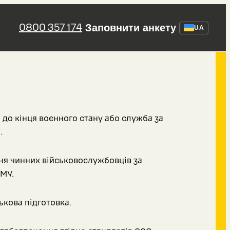
0800 357 174
Заповнити анкету
UA
 до кінця воєнного стану або служба за
.
я чинних військовослужбовців за
МУ.
ькова підготовка.