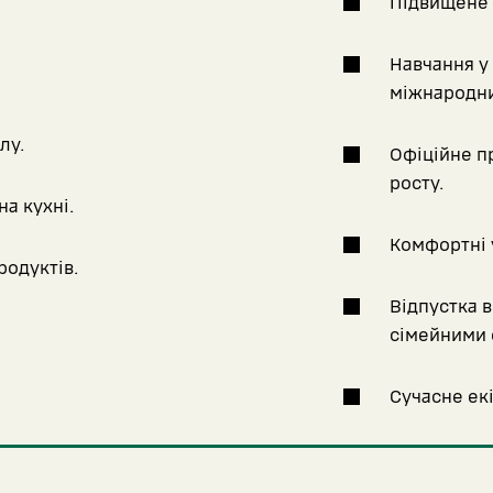
Підвищене 
Навчання у 
міжнародни
лу.
Офіційне п
росту.
а кухні.
Комфортні 
родуктів.
Відпустка ві
сімейними 
Сучасне екі