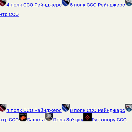
4 полк ССО Рейнджерс
6 полк ССО Рейнджерс
ентр ССО
4 полк ССО Рейнджерс
6 полк ССО Рейнджерс
ентр ССО
Баліста
Полк Звʼязку
Рух опору ССО