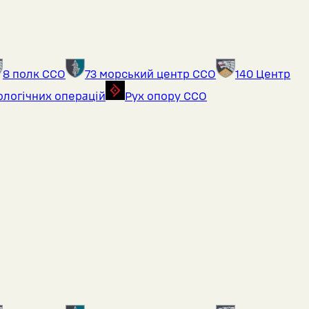
8 полк ССО
73 морський центр ССО
140 Центр
ологічних операцій
Рух опору ССО