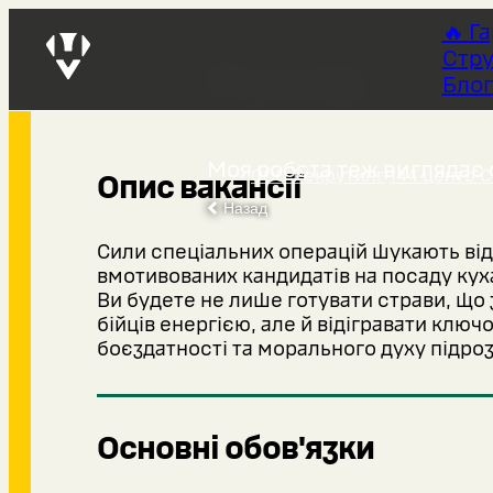
🔥 Г
Стру
Кухар
Блог
Моя робота теж виглядає 
ССО Рекрутинг
›
144 центр 
Опис вакансії
Назад
Сили спеціальних операцій шукають від
вмотивованих кандидатів на посаду кух
Ви будете не лише готувати страви, що
бійців енергією, але й відігравати ключ
боєздатності та морального духу підроз
Основні обов'язки