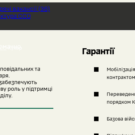
арячі вакансії
(
36
)
ктура ССО
смачно.
ССО
›
Кухар
Гарантії
повідальних та
Мобілізація
аря.
контрактом
 забезпечують
ову роль у підтримці
Переведенн
ділу.
порядком К
Базова війс