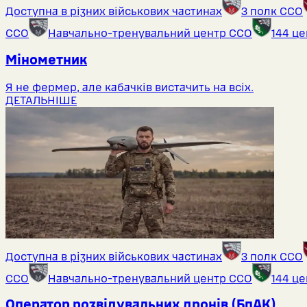
Доступна в різних військових частинах
3 полк ССО
ССО
Навчально-тренувальний центр ССО
144 ц
Мінометник
Я не фермер, але кабачків вистачить на всіх.
ДЕТАЛЬНІШЕ
Доступна в різних військових частинах
3 полк ССО
ССО
Навчально-тренувальний центр ССО
144 ц
Оператор розвідувальних дронів (БпАК)