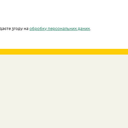
даєте згоду на
обробку персональних даних
.