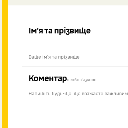
Ім'я та прізвище
Коментар
необов'язково