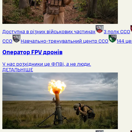
Доступна в різних військових частинах
3 полк ССО
ССО
Навчально-тренувальний центр ССО
144 ц
Оператор FPV дронів
У нас розхідники це ФПВі, а не люди.
ДЕТАЛЬНІШЕ