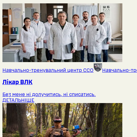
Навчально-тренувальний центр ССО
Навчально-тр
Лікар ВЛК
Без мене ні долучитись, ні списатись.
ДЕТАЛЬНІШЕ