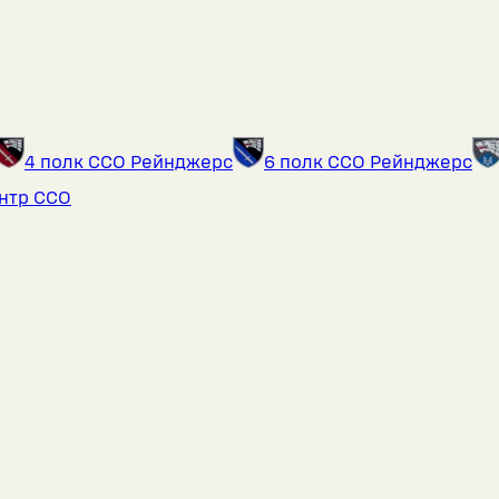
4 полк ССО Рейнджерс
6 полк ССО Рейнджерс
ентр ССО