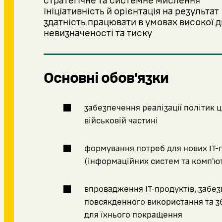
стратегічне та системне мислення
ініціативність й орієнтація на результат
здатність працювати в умовах високої д
невизначеності та тиску
Основні обов'язки
забезпечення реалізації політик 
військовій частині
формування потреб для нових ІТ-
(інформаційних систем та комп’ю
впровадження ІТ-продуктів, забез
повсякденного використання та зб
для їхнього покращення