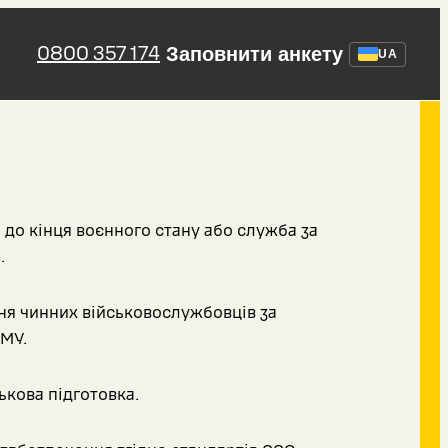
0800 357 174
Заповнити анкету
ансформації
UA
 до кінця воєнного стану або служба за
.
я чинних військовослужбовців за
МУ.
ькова підготовка.