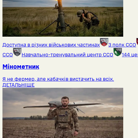
Доступна в різних військових частинах
3 полк ССО
ССО
Навчально-тренувальний центр ССО
144 ц
Мінометник
Я не фермер, але кабачків вистачить на всіх.
ДЕТАЛЬНІШЕ