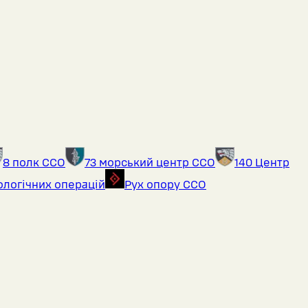
8 полк ССО
73 морський центр ССО
140 Центр
ологічних операцій
Рух опору ССО