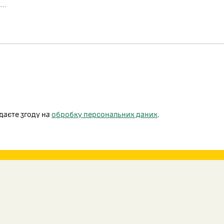
даєте згоду на
обробку персональних даних
.