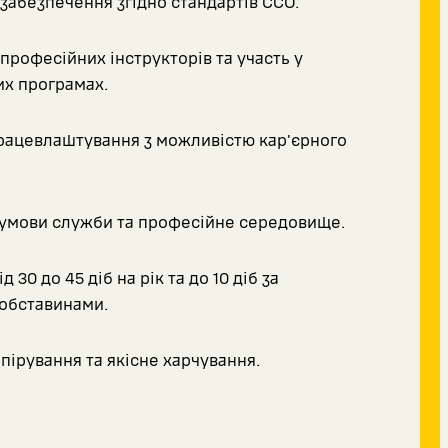
забезпечення згідно стандартів ССО.
професійних інструкторів та участь у
х програмах.
рацевлаштування з можливістю кар'єрного
умови служби та професійне середовище.
д 30 до 45 діб на рік та до 10 діб за
обставинами.
пірування та якісне харчування.