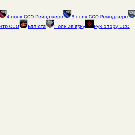
4 полк ССО Рейнджерс
6 полк ССО Рейнджерс
ентр ССО
Баліста
Полк Звʼязку
Рух опору ССО