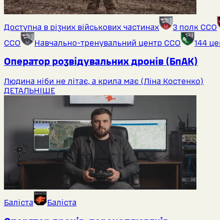
Доступна в різних військових частинах
3 полк ССО
ССО
Навчально-тренувальний центр ССО
144 ц
Оператор розвідувальних дронів (БпАК)
Людина ніби не літає, а крила має (Ліна Костенко)
ДЕТАЛЬНІШЕ
Баліста
Баліста