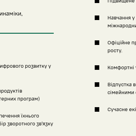
Підвищене 
инаміки,
Навчання у 
міжнародни
Офіційне п
росту.
цифрового розвитку у
Комфортні 
Відпустка ві
продуктів
сімейними 
терних програм)
Сучасне екі
печення їхнього
ір зворотного зв’язку