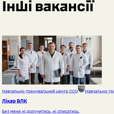
Інші вакансії
Навчально-тренувальний центр ССО
Навчально-тр
Лікар ВЛК
Без мене ні долучитись, ні списатись.