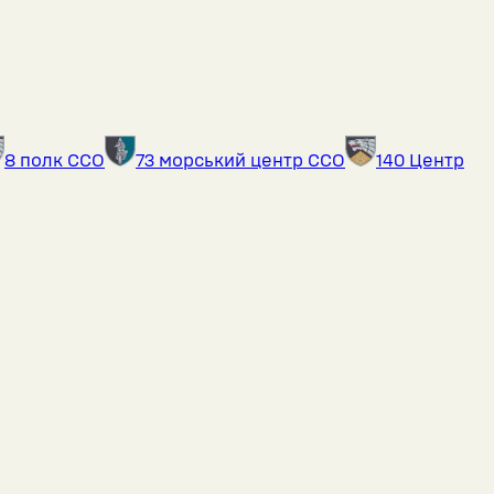
8 полк ССО
73 морський центр ССО
140 Центр