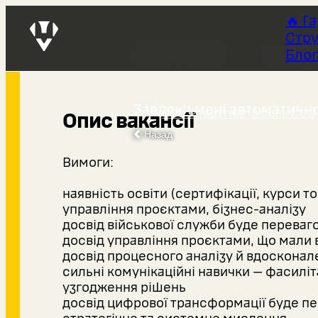
🔥 Г
Стру
Штаб – се
Блог
Завдяки мені автоматично
ССО Рекрутинг
›
3 полк ССО
Опис вакансії
Назад
Вимоги:
наявність освіти (сертифікації, курси 
управління проєктами, бізнес-аналізу
досвід військової служби буде переваг
досвід управління проєктами, що мали 
досвід процесного аналізу й вдосконал
сильні комунікаційні навички — фасиліт
узгодження рішень
досвід цифрової трансформації буде п