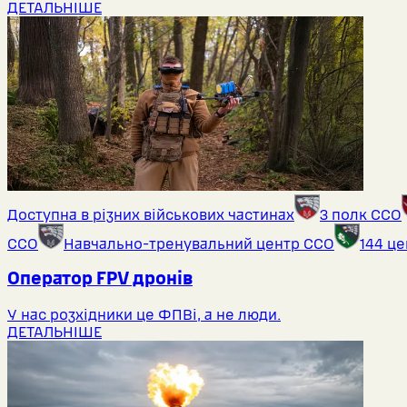
ДЕТАЛЬНІШЕ
Доступна в різних військових частинах
3 полк ССО
ССО
Навчально-тренувальний центр ССО
144 ц
Оператор FPV дронів
У нас розхідники це ФПВі, а не люди.
ДЕТАЛЬНІШЕ