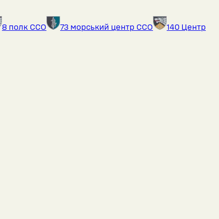
8 полк ССО
73 морський центр ССО
140 Центр