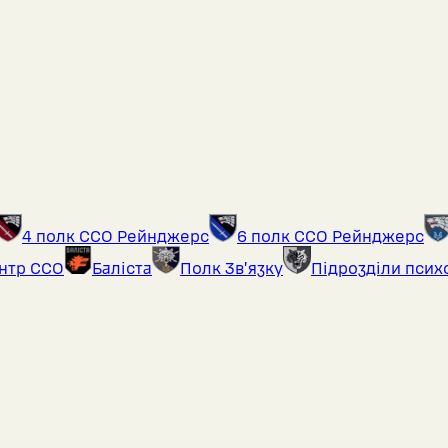
4 полк ССО Рейнджерс
6 полк ССО Рейнджерс
ентр ССО
Баліста
Полк Звʼязку
Підрозділи псих