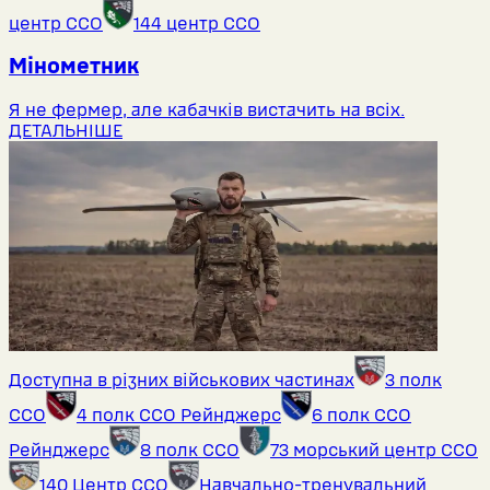
центр ССО
144 центр ССО
Мінометник
Я не фермер, але кабачків вистачить на всіх.
ДЕТАЛЬНІШЕ
Доступна в різних військових частинах
3 полк
ССО
4 полк ССО Рейнджерс
6 полк ССО
Рейнджерс
8 полк ССО
73 морський центр ССО
140 Центр ССО
Навчально-тренувальний