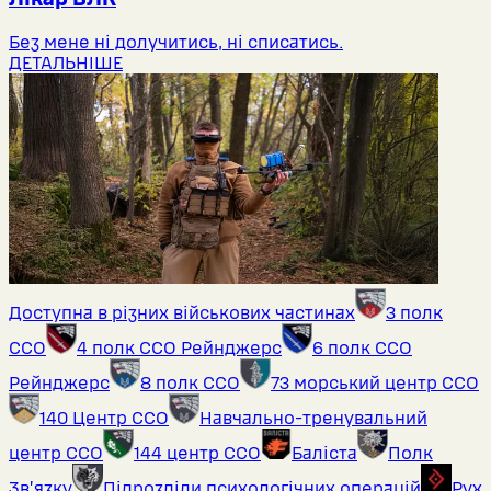
Без мене ні долучитись, ні списатись.
ДЕТАЛЬНІШЕ
Доступна в різних військових частинах
3 полк
ССО
4 полк ССО Рейнджерс
6 полк ССО
Рейнджерс
8 полк ССО
73 морський центр ССО
140 Центр ССО
Навчально-тренувальний
центр ССО
144 центр ССО
Баліста
Полк
Звʼязку
Підрозділи психологічних операцій
Рух