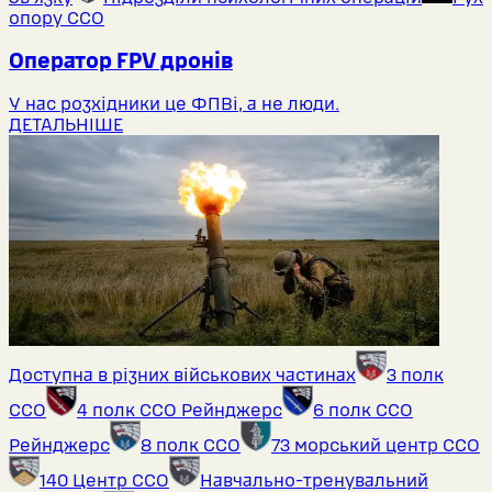
опору ССО
Оператор FPV дронів
У нас розхідники це ФПВі, а не люди.
ДЕТАЛЬНІШЕ
Доступна в різних військових частинах
3 полк
ССО
4 полк ССО Рейнджерс
6 полк ССО
Рейнджерс
8 полк ССО
73 морський центр ССО
140 Центр ССО
Навчально-тренувальний