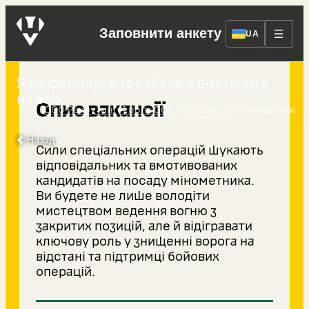
Мінометник
Заповнити анкету
UA
Я не фермер, але кабачків вистачить
на всіх.
Опис вакансії
›
›
ССО Рекрутинг
4 полк ССО Рейнджерс
Мінометник
Назад
Сили спеціальних операцій шукають
відповідальних та вмотивованих
кандидатів на посаду мінометника.
Ви будете не лише володіти
мистецтвом ведення вогню з
закритих позицій, але й відігравати
ключову роль у знищенні ворога на
відстані та підтримці бойових
операцій.