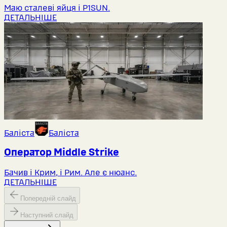
Маю сталеві яйця і P1SUN.
ДЕТАЛЬНІШЕ
Баліста
Баліста
Оператор Middlе Strike
Бачив і Крим, і Рим. Але є нюанс.
ДЕТАЛЬНІШЕ
Попередній слайд
Наступний слайд