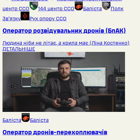
центр ССО
144 центр ССО
Баліста
Полк
Звʼязку
Рух опору ССО
Оператор розвідувальних дронів (БпАК)
Людина ніби не літає, а крила має (Ліна Костенко)
ДЕТАЛЬНІШЕ
Баліста
Баліста
Оператор дронів-перехоплювачів