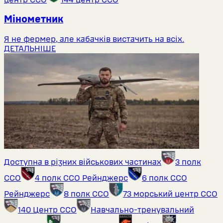
Мінометник
Я не фермер, але кабачків вистачить на всіх.
ДЕТАЛЬНІШЕ
Доступна в різних військових частинах
3 полк
ССО
4 полк ССО Рейнджерс
6 полк ССО
Рейнджерс
8 полк ССО
73 морський центр ССО
140 Центр ССО
Навчально-тренувальний