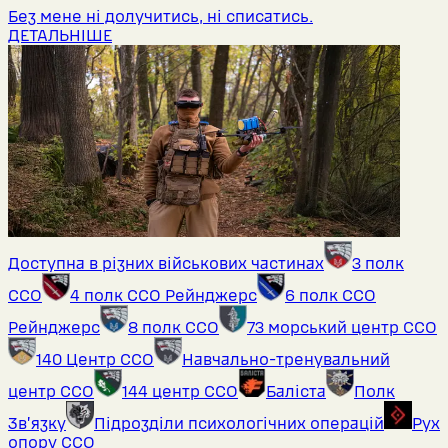
Без мене ні долучитись, ні списатись.
ДЕТАЛЬНІШЕ
Доступна в різних військових частинах
3 полк
ССО
4 полк ССО Рейнджерс
6 полк ССО
Рейнджерс
8 полк ССО
73 морський центр ССО
140 Центр ССО
Навчально-тренувальний
центр ССО
144 центр ССО
Баліста
Полк
Звʼязку
Підрозділи психологічних операцій
Рух
опору ССО