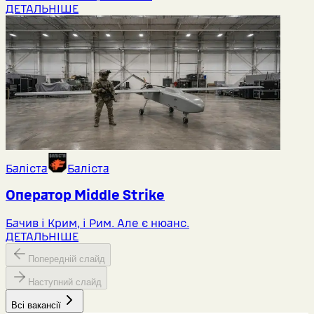
ДЕТАЛЬНІШЕ
Баліста
Баліста
Оператор Middlе Strike
Бачив і Крим, і Рим. Але є нюанс.
ДЕТАЛЬНІШЕ
Попередній слайд
Наступний слайд
Всі вакансії