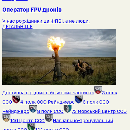
Оператор FPV дронів
У нас розхідники це ФПВі, а не люди.
ДЕТАЛЬНІШЕ
Доступна в різних військових частинах
3 полк
ССО
4 полк ССО Рейнджерс
6 полк ССО
Рейнджерс
8 полк ССО
73 морський центр ССО
140 Центр ССО
Навчально-тренувальний
центр ССО
144 центр ССО