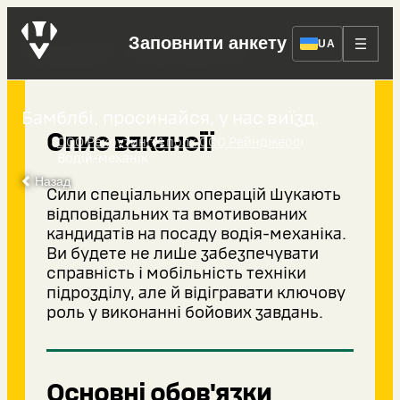
Заповнити анкету
Водій-механік
UA
Бамблбі, просинайся, у нас виїзд.
Опис вакансії
›
›
ССО Рекрутинг
4 полк ССО Рейнджерс
Водій-механік
Назад
Сили спеціальних операцій шукають
відповідальних та вмотивованих
кандидатів на посаду водія-механіка.
Ви будете не лише забезпечувати
справність і мобільність техніки
підрозділу, але й відігравати ключову
роль у виконанні бойових завдань.
Основні обов'язки