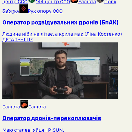
центр ССО
144 центр ССО
Баліста
Полк
Звʼязку
Рух опору ССО
Оператор розвідувальних дронів (БпАК)
Людина ніби не літає, а крила має (Ліна Костенко)
ДЕТАЛЬНІШЕ
Баліста
Баліста
Оператор дронів-перехоплювачів
Маю сталеві яйця і P1SUN.