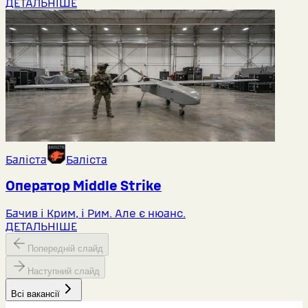
ДЕТАЛЬНІШЕ
Баліста
Баліста
Оператор Middlе Strike
Бачив і Крим, і Рим. Але є нюанс.
ДЕТАЛЬНІШЕ
Попередній слайд
Наступний слайд
Всі вакансії