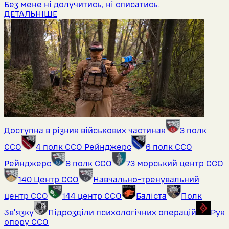
Без мене ні долучитись, ні списатись.
ДЕТАЛЬНІШЕ
Доступна в різних військових частинах
3 полк
ССО
4 полк ССО Рейнджерс
6 полк ССО
Рейнджерс
8 полк ССО
73 морський центр ССО
140 Центр ССО
Навчально-тренувальний
центр ССО
144 центр ССО
Баліста
Полк
Звʼязку
Підрозділи психологічних операцій
Рух
опору ССО