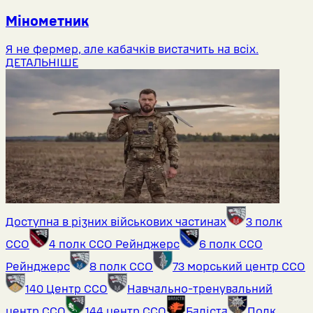
Мінометник
Я не фермер, але кабачків вистачить на всіх.
ДЕТАЛЬНІШЕ
Доступна в різних військових частинах
3 полк
ССО
4 полк ССО Рейнджерс
6 полк ССО
Рейнджерс
8 полк ССО
73 морський центр ССО
140 Центр ССО
Навчально-тренувальний
центр ССО
144 центр ССО
Баліста
Полк