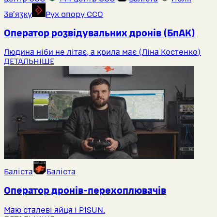
Звʼязку
Рух опору ССО
Оператор розвідувальних дронів (БпАК)
Людина ніби не літає, а крила має (Ліна Костенко)
ДЕТАЛЬНІШЕ
Баліста
Баліста
Оператор дронів-перехоплювачів
Маю сталеві яйця і P1SUN.