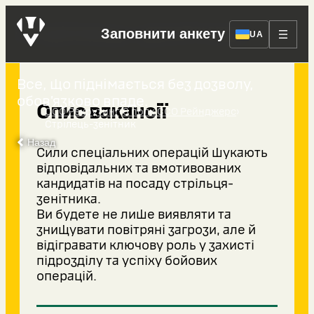
Стрілець-зенітник
Заповнити анкету
UA
Все, що піднімається без дозволу,
обов’язково впаде.
Опис вакансії
›
›
ССО Рекрутинг
6 полк ССО Рейнджерс
Стрілець-зенітник
Назад
Сили спеціальних операцій шукають
відповідальних та вмотивованих
кандидатів на посаду стрільця-
зенітника.
Ви будете не лише виявляти та
знищувати повітряні загрози, але й
відігравати ключову роль у захисті
підрозділу та успіху бойових
операцій.