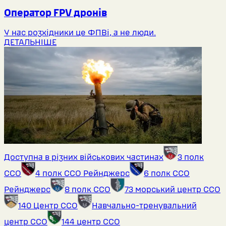
Оператор FPV дронів
У нас розхідники це ФПВі, а не люди.
ДЕТАЛЬНІШЕ
Доступна в різних військових частинах
3 полк
ССО
4 полк ССО Рейнджерс
6 полк ССО
Рейнджерс
8 полк ССО
73 морський центр ССО
140 Центр ССО
Навчально-тренувальний
центр ССО
144 центр ССО