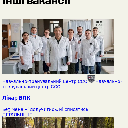
Інші вакансії
Навчально-тренувальний центр ССО
Навчально-
тренувальний центр ССО
Лікар ВЛК
Без мене ні долучитись, ні списатись.
ДЕТАЛЬНІШЕ