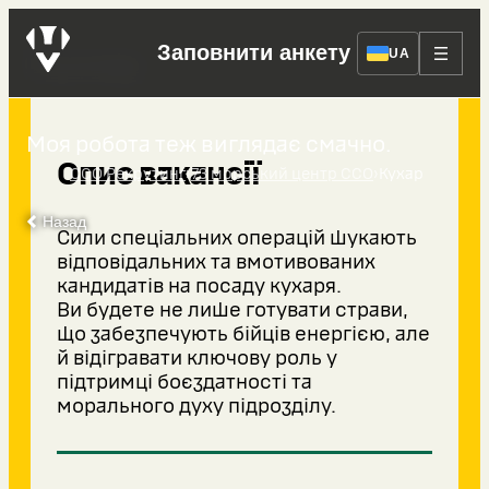
Заповнити анкету
Кухар
UA
Моя робота теж виглядає смачно.
Опис вакансії
›
›
ССО Рекрутинг
73 морський центр ССО
Кухар
Назад
Сили спеціальних операцій шукають
відповідальних та вмотивованих
кандидатів на посаду кухаря.
Ви будете не лише готувати страви,
що забезпечують бійців енергією, але
й відігравати ключову роль у
підтримці боєздатності та
морального духу підрозділу.