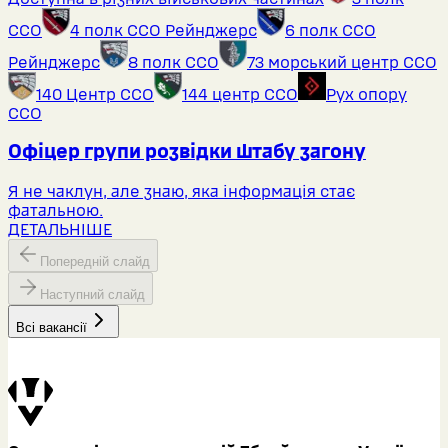
ССО
4 полк ССО Рейнджерс
6 полк ССО
Рейнджерс
8 полк ССО
73 морський центр ССО
140 Центр ССО
144 центр ССО
Рух опору
ССО
Офіцер групи розвідки штабу загону
Я не чаклун, але знаю, яка інформація стає
фатальною.
ДЕТАЛЬНІШЕ
Попередній слайд
Наступний слайд
Всі вакансії