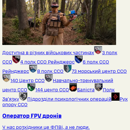
Доступна в різних військових частинах
3 полк
ССО
4 полк ССО Рейнджерс
6 полк ССО
Рейнджерс
8 полк ССО
73 морський центр ССО
140 Центр ССО
Навчально-тренувальний
центр ССО
144 центр ССО
Баліста
Полк
Звʼязку
Підрозділи психологічних операцій
Рух
опору ССО
Оператор FPV дронів
У нас розхідники це ФПВі, а не люди.