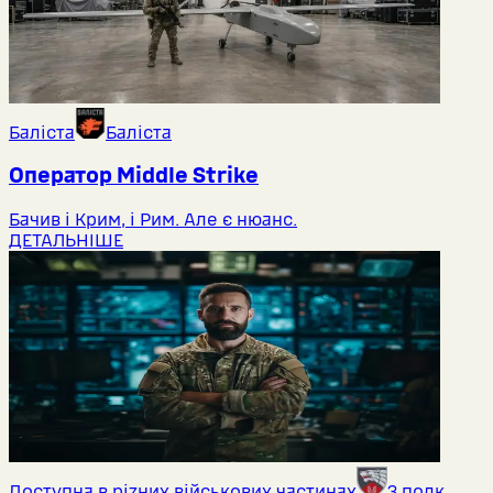
Баліста
Баліста
Оператор Middlе Strike
Бачив і Крим, і Рим. Але є нюанс.
ДЕТАЛЬНІШЕ
Доступна в різних військових частинах
3 полк