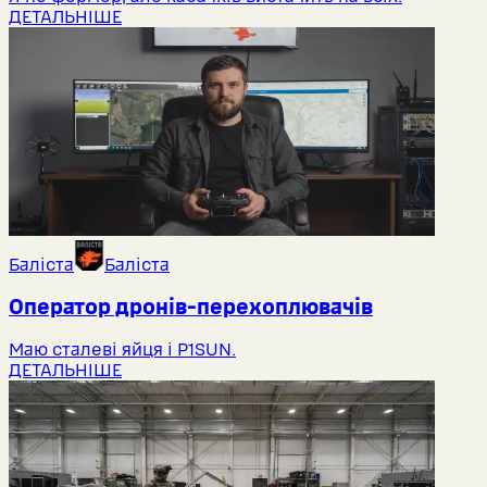
ДЕТАЛЬНІШЕ
Баліста
Баліста
Оператор дронів-перехоплювачів
Маю сталеві яйця і P1SUN.
ДЕТАЛЬНІШЕ