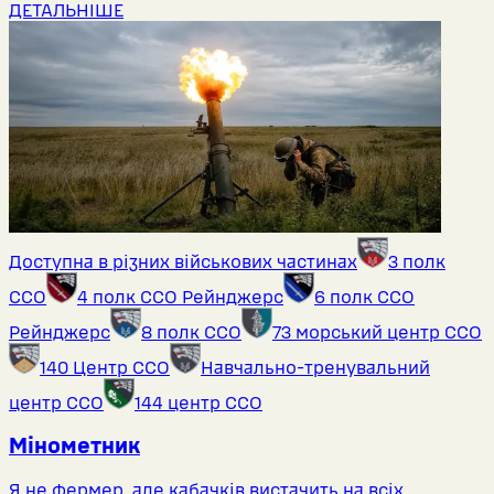
ДЕТАЛЬНІШЕ
Доступна в різних військових частинах
3 полк
ССО
4 полк ССО Рейнджерс
6 полк ССО
Рейнджерс
8 полк ССО
73 морський центр ССО
140 Центр ССО
Навчально-тренувальний
центр ССО
144 центр ССО
Мінометник
Я не фермер, але кабачків вистачить на всіх.