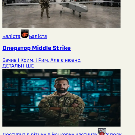
Баліста
Баліста
Оператор Middlе Strike
Бачив і Крим, і Рим. Але є нюанс.
ДЕТАЛЬНІШЕ
Доступна в різних військових частинах
3 полк