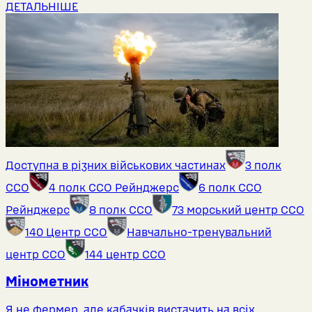
ДЕТАЛЬНІШЕ
Доступна в різних військових частинах
3 полк
ССО
4 полк ССО Рейнджерс
6 полк ССО
Рейнджерс
8 полк ССО
73 морський центр ССО
140 Центр ССО
Навчально-тренувальний
центр ССО
144 центр ССО
Мінометник
Я не фермер, але кабачків вистачить на всіх.