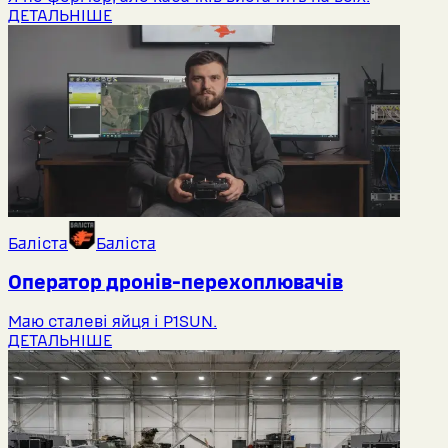
ДЕТАЛЬНІШЕ
Баліста
Баліста
Оператор дронів-перехоплювачів
Маю сталеві яйця і P1SUN.
ДЕТАЛЬНІШЕ