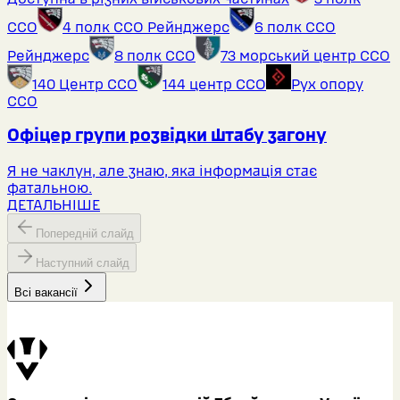
ССО
4 полк ССО Рейнджерс
6 полк ССО
Рейнджерс
8 полк ССО
73 морський центр ССО
140 Центр ССО
144 центр ССО
Рух опору
ССО
Офіцер групи розвідки штабу загону
Я не чаклун, але знаю, яка інформація стає
фатальною.
ДЕТАЛЬНІШЕ
Попередній слайд
Наступний слайд
Всі вакансії