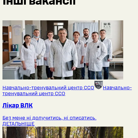
Інші вакансії
Навчально-тренувальний центр ССО
Навчально-
тренувальний центр ССО
Лікар ВЛК
Без мене ні долучитись, ні списатись.
ДЕТАЛЬНІШЕ