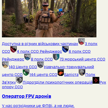
Доступна в різних військових частинах
3 полк
ССО
4 полк ССО Рейнджерс
6 полк ССО
Рейнджерс
8 полк ССО
73 морський центр ССО
140 Центр ССО
Навчально-тренувальний
центр ССО
144 центр ССО
Баліста
Полк
Звʼязку
Підрозділи психологічних операцій
Рух
опору ССО
Оператор FPV дронів
У нас розхідники це ФПВі, а не люди.