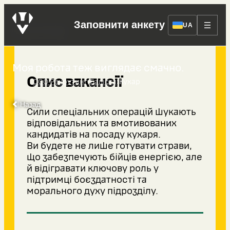
Заповнити анкету
Кухар
UA
Моя робота теж виглядає смачно.
Опис вакансії
›
›
ССО Рекрутинг
Баліста
Кухар
Назад
Сили спеціальних операцій шукають
відповідальних та вмотивованих
кандидатів на посаду кухаря.
Ви будете не лише готувати страви,
що забезпечують бійців енергією, але
й відігравати ключову роль у
підтримці боєздатності та
морального духу підрозділу.