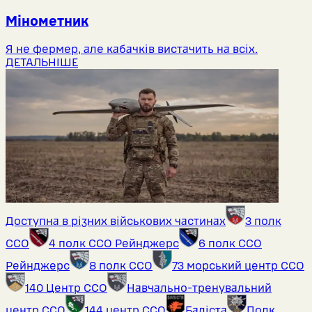
Мінометник
Я не фермер, але кабачків вистачить на всіх.
ДЕТАЛЬНІШЕ
Доступна в різних військових частинах
3 полк
ССО
4 полк ССО Рейнджерс
6 полк ССО
Рейнджерс
8 полк ССО
73 морський центр ССО
140 Центр ССО
Навчально-тренувальний
центр ССО
144 центр ССО
Баліста
Полк