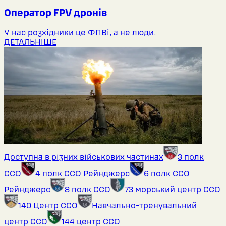
Оператор FPV дронів
У нас розхідники це ФПВі, а не люди.
ДЕТАЛЬНІШЕ
Доступна в різних військових частинах
3 полк
ССО
4 полк ССО Рейнджерс
6 полк ССО
Рейнджерс
8 полк ССО
73 морський центр ССО
140 Центр ССО
Навчально-тренувальний
центр ССО
144 центр ССО