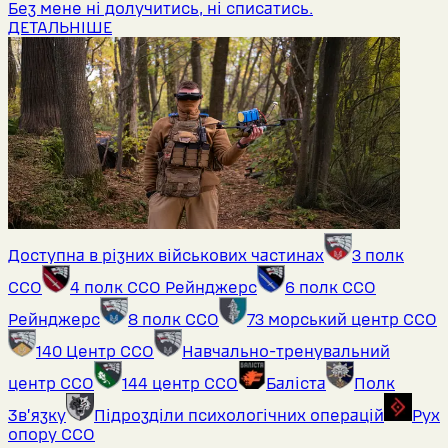
Без мене ні долучитись, ні списатись.
ДЕТАЛЬНІШЕ
Доступна в різних військових частинах
3 полк
ССО
4 полк ССО Рейнджерс
6 полк ССО
Рейнджерс
8 полк ССО
73 морський центр ССО
140 Центр ССО
Навчально-тренувальний
центр ССО
144 центр ССО
Баліста
Полк
Звʼязку
Підрозділи психологічних операцій
Рух
опору ССО