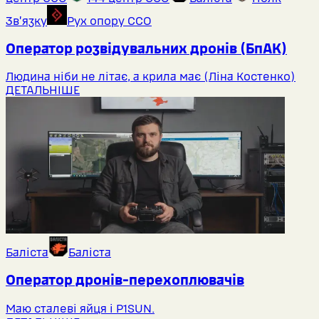
Звʼязку
Рух опору ССО
Оператор розвідувальних дронів (БпАК)
Людина ніби не літає, а крила має (Ліна Костенко)
ДЕТАЛЬНІШЕ
Баліста
Баліста
Оператор дронів-перехоплювачів
Маю сталеві яйця і P1SUN.