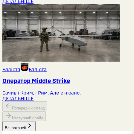
ДЕТАЛЬНІШЕ
Баліста
Баліста
Оператор Middlе Strike
Бачив і Крим, і Рим. Але є нюанс.
ДЕТАЛЬНІШЕ
Попередній слайд
Наступний слайд
Всі вакансії