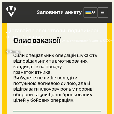
Гранатометник
Заповнити анкету
UA
Діставайте свої стволи, подивимось,
в кого більший.
Опис вакансії
›
›
ССО Рекрутинг
Навчально-тренувальний центр ССО
Гранатометник
Назад
Сили спеціальних операцій шукають
відповідальних та вмотивованих
кандидатів на посаду
гранатометника.
Ви будете не лише володіти
потужною вогневою силою, але й
відігравати ключову роль у прориві
оборони та знищенні броньованих
цілей у бойових операціях.