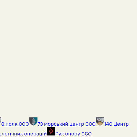
8 полк ССО
73 морський центр ССО
140 Центр
ологічних операцій
Рух опору ССО