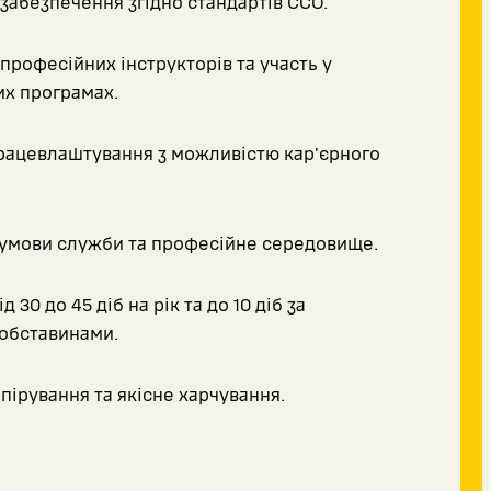
забезпечення згідно стандартів ССО.
професійних інструкторів та участь у
х програмах.
рацевлаштування з можливістю кар'єрного
умови служби та професійне середовище.
д 30 до 45 діб на рік та до 10 діб за
обставинами.
пірування та якісне харчування.