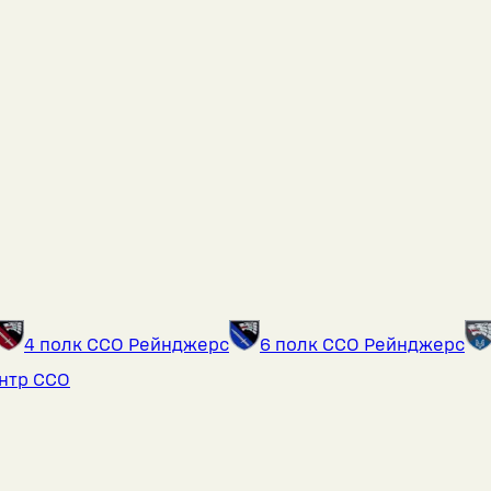
4 полк ССО Рейнджерс
6 полк ССО Рейнджерс
ентр ССО