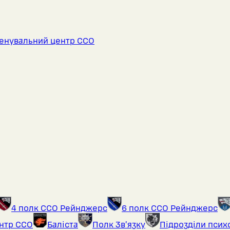
енувальний центр ССО
4 полк ССО Рейнджерс
6 полк ССО Рейнджерс
ентр ССО
Баліста
Полк Звʼязку
Підрозділи псих