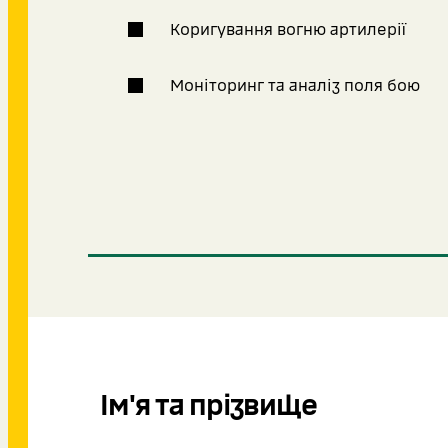
Коригування вогню артилерії
Моніторинг та аналіз поля бою
Ім'я та прізвище