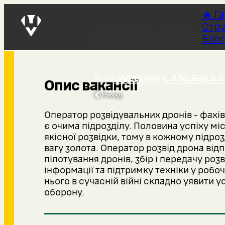
🔥 Г
Стру
Оператор 
Блог
Я не художник, але вас я
ССО Рекрутинг
›
Навчально-
Опис вакансії
Назад
Оператор розвідувальних дронів - фахі
є очима підрозділу. Половина успіху міс
якісної розвідки, тому в кожному підрозд
вагу золота. Оператор розвід дрона від
пілотування дронів, збір і передачу роз
інформації та підтримку техніки у робоч
нього в сучасній війні складно уявити 
оборону.