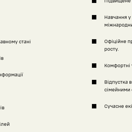
Підвищене 
Навчання у 
міжнародни
Офіційне п
равному стані
росту.
ів
Комфортні 
інформації
Відпустка ві
сімейними 
Сучасне екі
ів
ілей