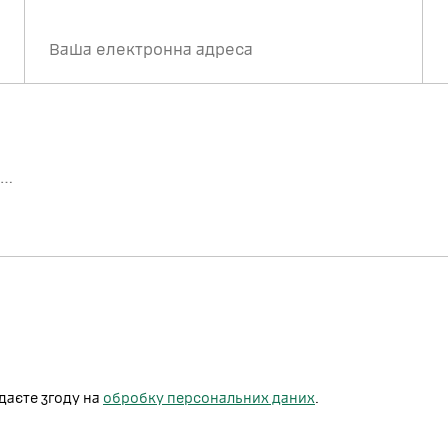
даєте згоду на
обробку персональних даних
.