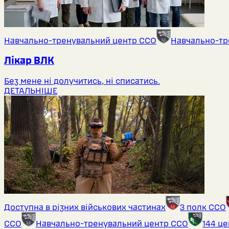
Навчально-тренувальний центр ССО
Навчально-тр
Лікар ВЛК
Без мене ні долучитись, ні списатись.
ДЕТАЛЬНІШЕ
Доступна в різних військових частинах
3 полк ССО
ССО
Навчально-тренувальний центр ССО
144 ц