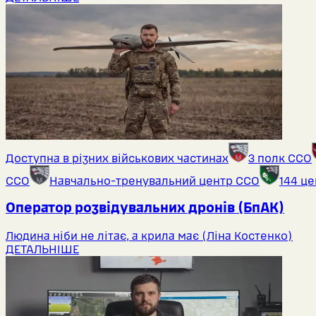
Доступна в різних військових частинах
3 полк ССО
ССО
Навчально-тренувальний центр ССО
144 ц
Оператор розвідувальних дронів (БпАК)
Людина ніби не літає, а крила має (Ліна Костенко)
ДЕТАЛЬНІШЕ