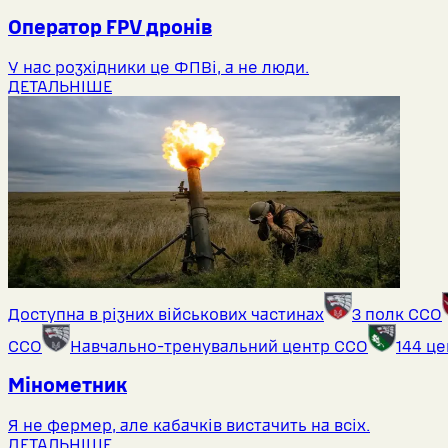
Оператор FPV дронів
У нас розхідники це ФПВі, а не люди.
ДЕТАЛЬНІШЕ
Доступна в різних військових частинах
3 полк ССО
ССО
Навчально-тренувальний центр ССО
144 ц
Мінометник
Я не фермер, але кабачків вистачить на всіх.
ДЕТАЛЬНІШЕ