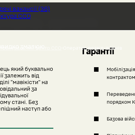
арячі вакансії
(
36
)
ктура ССО
розвід-дронів
 швидко змалюю.
тренувальний центр ССО
›
Оператор розвід-дронів
Гарантії
вець який буквально
Мобілізація
ії залежить від
контрактом
ілі "мавікісти" на
повідальний за
Переведенн
відувальної
ому стані. Без
порядком К
успішний наступ або
Базова війс