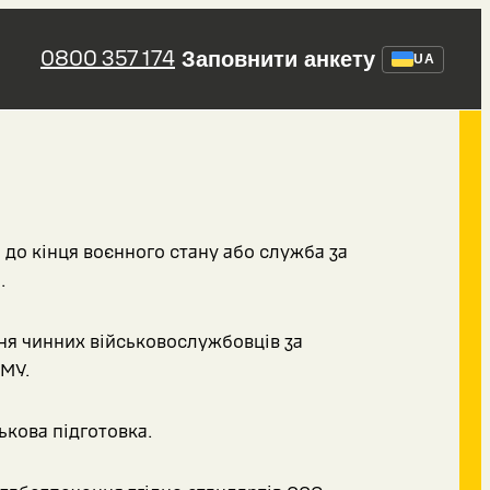
0800 357 174
Заповнити анкету
UA
 до кінця воєнного стану або служба за
.
я чинних військовослужбовців за
МУ.
ькова підготовка.