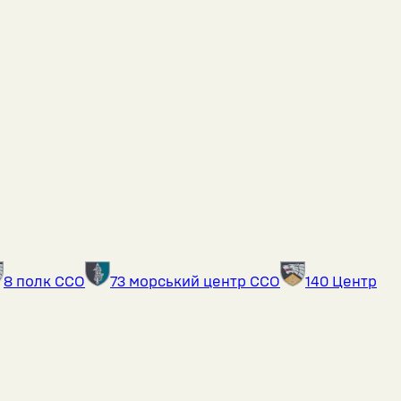
8 полк ССО
73 морський центр ССО
140 Центр