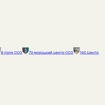
8 полк ССО
73 морський центр ССО
140 Центр