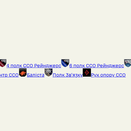
4 полк ССО Рейнджерс
6 полк ССО Рейнджерс
ентр ССО
Баліста
Полк Звʼязку
Рух опору ССО