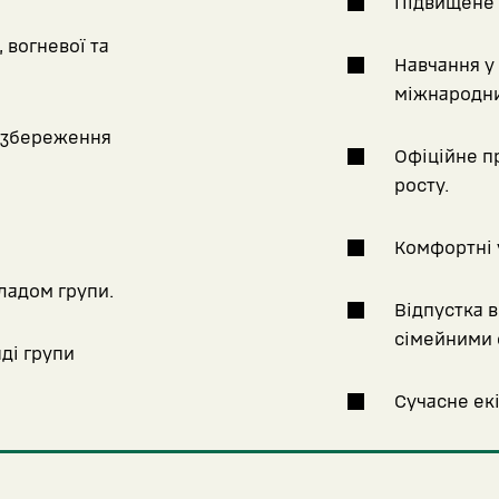
Підвищене 
 вогневої та
Навчання у 
міжнародни
а збереження
Офіційне п
росту.
Комфортні 
ладом групи.
Відпустка ві
сімейними 
ді групи
Сучасне екі