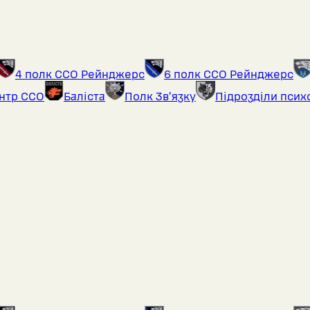
4 полк ССО Рейнджерс
6 полк ССО Рейнджерс
ентр ССО
Баліста
Полк Звʼязку
Підрозділи псих