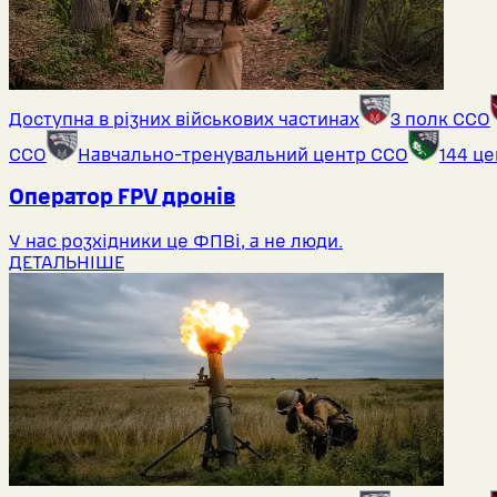
Доступна в різних військових частинах
3 полк ССО
ССО
Навчально-тренувальний центр ССО
144 ц
Оператор FPV дронів
У нас розхідники це ФПВі, а не люди.
ДЕТАЛЬНІШЕ