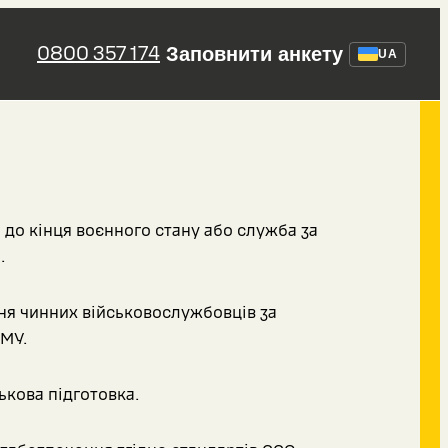
0800 357 174
Заповнити анкету
UA
 до кінця воєнного стану або служба за
.
я чинних військовослужбовців за
МУ.
ькова підготовка.