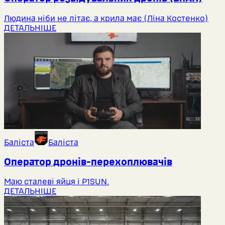
Людина ніби не літає, а крила має (Ліна Костенко)
ДЕТАЛЬНІШЕ
Баліста
Баліста
Оператор дронів-перехоплювачів
Маю сталеві яйця і P1SUN.
ДЕТАЛЬНІШЕ