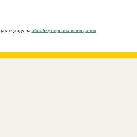
даєте згоду на
обробку персональних даних
.