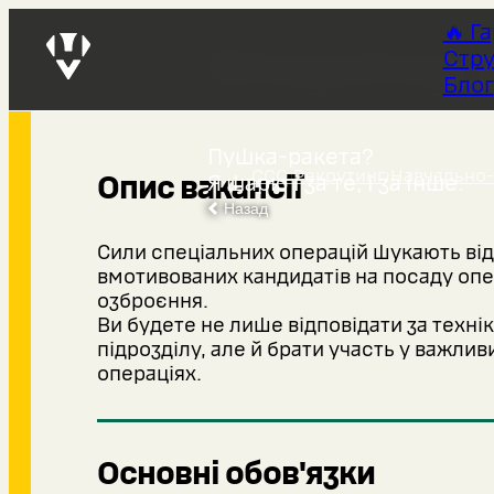
🔥 Г
Оператор 
Стру
Блог
Пушка-ракета?
ССО Рекрутинг
›
Навчально-
Опис вакансії
Я шарю і за те, і за інше.
Назад
Сили спеціальних операцій шукають від
вмотивованих кандидатів на посаду опе
озброєння.
Ви будете не лише відповідати за техні
підрозділу, але й брати участь у важли
операціях.
Основні обов'язки