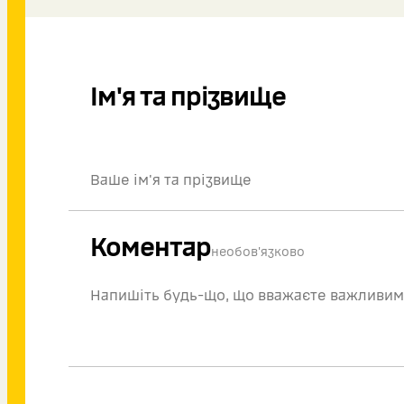
Ім'я та прізвище
Коментар
необов'язково