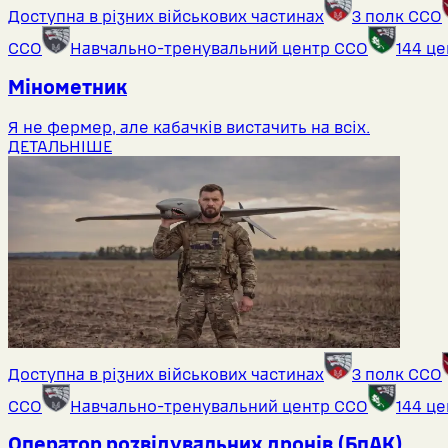
Доступна в різних військових частинах
3 полк ССО
ССО
Навчально-тренувальний центр ССО
144 ц
Мінометник
Я не фермер, але кабачків вистачить на всіх.
ДЕТАЛЬНІШЕ
Доступна в різних військових частинах
3 полк ССО
ССО
Навчально-тренувальний центр ССО
144 ц
Оператор розвідувальних дронів (БпАК)