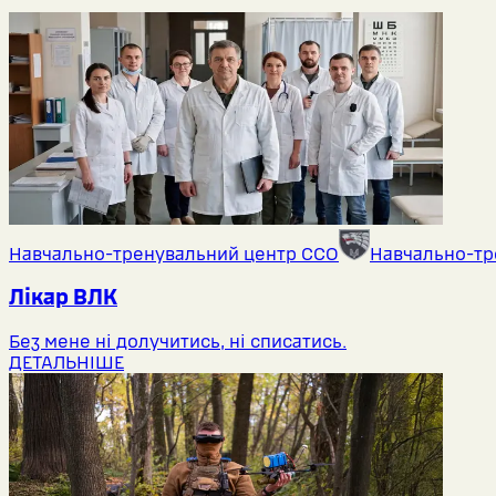
Навчально-тренувальний центр ССО
Навчально-тр
Лікар ВЛК
Без мене ні долучитись, ні списатись.
ДЕТАЛЬНІШЕ