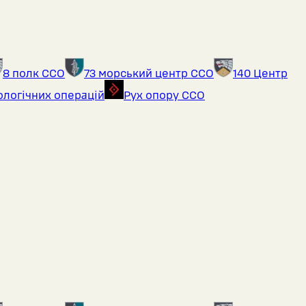
8 полк ССО
73 морський центр ССО
140 Центр
ологічних операцій
Рух опору ССО