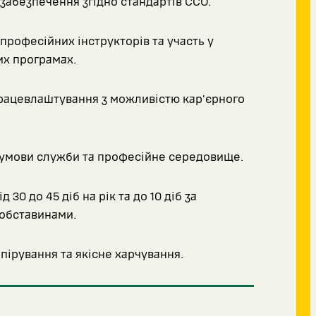
забезпечення згідно стандартів ССО.
професійних інструкторів та участь у
х програмах.
рацевлаштування з можливістю кар'єрного
умови служби та професійне середовище.
д 30 до 45 діб на рік та до 10 діб за
обставинами.
пірування та якісне харчування.