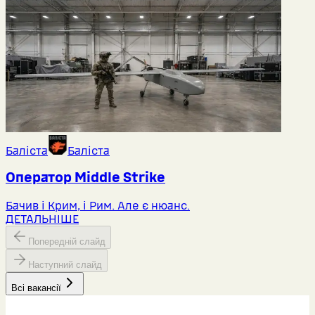
Баліста
Баліста
Оператор Middlе Strike
Бачив і Крим, і Рим. Але є нюанс.
ДЕТАЛЬНІШЕ
Попередній слайд
Наступний слайд
Всі вакансії