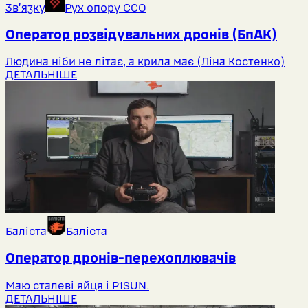
Звʼязку
Рух опору ССО
Оператор розвідувальних дронів (БпАК)
Людина ніби не літає, а крила має (Ліна Костенко)
ДЕТАЛЬНІШЕ
Баліста
Баліста
Оператор дронів-перехоплювачів
Маю сталеві яйця і P1SUN.
ДЕТАЛЬНІШЕ