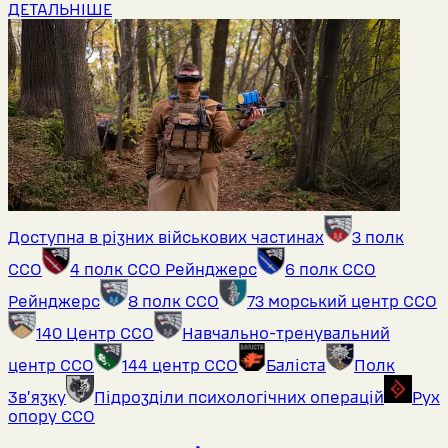
ДЕТАЛЬНІШЕ
Доступна в різних військових частинах
3 полк
ССО
4 полк ССО Рейнджерс
6 полк ССО
Рейнджерс
8 полк ССО
73 морський центр ССО
140 Центр ССО
Навчально-тренувальний
центр ССО
144 центр ССО
Баліста
Полк
Звʼязку
Підрозділи психологічних операцій
Рух
опору ССО