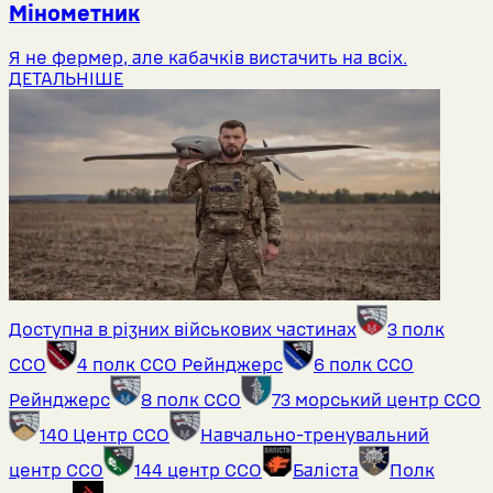
Мінометник
Я не фермер, але кабачків вистачить на всіх.
ДЕТАЛЬНІШЕ
Доступна в різних військових частинах
3 полк
ССО
4 полк ССО Рейнджерс
6 полк ССО
Рейнджерс
8 полк ССО
73 морський центр ССО
140 Центр ССО
Навчально-тренувальний
центр ССО
144 центр ССО
Баліста
Полк