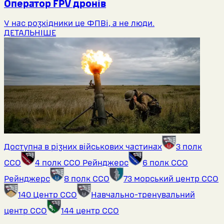
Оператор FPV дронів
У нас розхідники це ФПВі, а не люди.
ДЕТАЛЬНІШЕ
Доступна в різних військових частинах
3 полк
ССО
4 полк ССО Рейнджерс
6 полк ССО
Рейнджерс
8 полк ССО
73 морський центр ССО
140 Центр ССО
Навчально-тренувальний
центр ССО
144 центр ССО