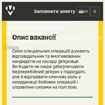
Зв’язківець
Заповнити анкету
UA
Плітки, чутки і розвіддані - що
обговоримо сьогодні?
Опис вакансії
›
›
ССО Рекрутинг
Навчально-тренувальний центр ССО
Зв’язківець
Назад
Сили спеціальних операцій шукають
відповідальних та вмотивованих
кандидатів на посаду зв’язківця.
Ви будете не лише забезпечувати
безперебійний зв’язок у підрозділі,
але й відігравати ключову роль у
координації бойових операцій і
управлінні силами на полі бою.