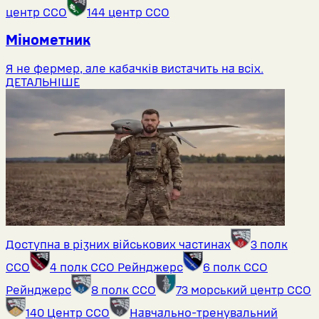
центр ССО
144 центр ССО
Мінометник
Я не фермер, але кабачків вистачить на всіх.
ДЕТАЛЬНІШЕ
Доступна в різних військових частинах
3 полк
ССО
4 полк ССО Рейнджерс
6 полк ССО
Рейнджерс
8 полк ССО
73 морський центр ССО
140 Центр ССО
Навчально-тренувальний