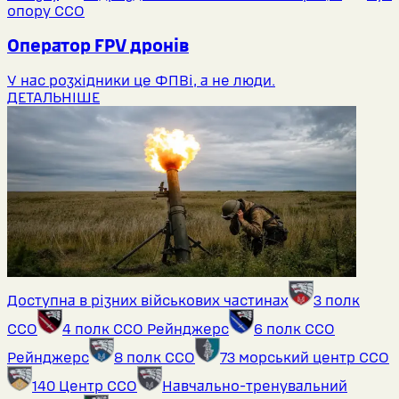
опору ССО
Оператор FPV дронів
У нас розхідники це ФПВі, а не люди.
ДЕТАЛЬНІШЕ
Доступна в різних військових частинах
3 полк
ССО
4 полк ССО Рейнджерс
6 полк ССО
Рейнджерс
8 полк ССО
73 морський центр ССО
140 Центр ССО
Навчально-тренувальний