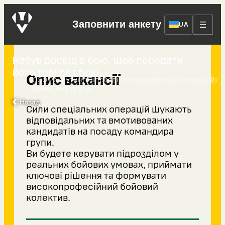
Командир групи
Заповнити анкету
UA
Набув досвід в бою, щоб передати
його тобі без бою.
Опис вакансії
›
›
ССО Рекрутинг
Підрозділи психологічних операцій
Командир групи
Назад
Сили спеціальних операцій шукають
відповідальних та вмотивованих
кандидатів на посаду командира
групи.
Ви будете керувати підрозділом у
реальних бойових умовах, приймати
ключові рішення та формувати
високопрофесійний бойовий
колектив.