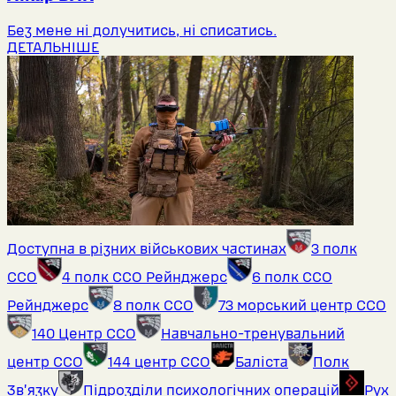
Без мене ні долучитись, ні списатись.
ДЕТАЛЬНІШЕ
Доступна в різних військових частинах
3 полк
ССО
4 полк ССО Рейнджерс
6 полк ССО
Рейнджерс
8 полк ССО
73 морський центр ССО
140 Центр ССО
Навчально-тренувальний
центр ССО
144 центр ССО
Баліста
Полк
Звʼязку
Підрозділи психологічних операцій
Рух