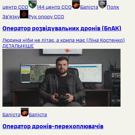
центр ССО
144 центр ССО
Баліста
Полк
Звʼязку
Рух опору ССО
Оператор розвідувальних дронів (БпАК)
Людина ніби не літає, а крила має (Ліна Костенко)
ДЕТАЛЬНІШЕ
Баліста
Баліста
Оператор дронів-перехоплювачів