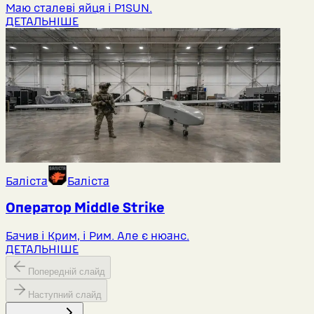
Маю сталеві яйця і P1SUN.
ДЕТАЛЬНІШЕ
Баліста
Баліста
Оператор Middlе Strike
Бачив і Крим, і Рим. Але є нюанс.
ДЕТАЛЬНІШЕ
Попередній слайд
Наступний слайд