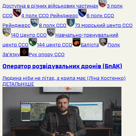
Доступна в різних військових частинах
3 полк
ССО
4 полк ССО Рейнджерс
6 полк ССО
Рейнджерс
8 полк ССО
73 морський центр ССО
140 Центр ССО
Навчально-тренувальний
центр ССО
144 центр ССО
Баліста
Полк
Звʼязку
Рух опору ССО
Оператор розвідувальних дронів (БпАК)
Людина ніби не літає, а крила має (Ліна Костенко)
ДЕТАЛЬНІШЕ