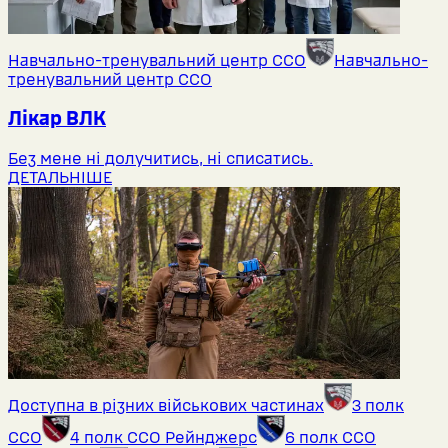
Навчально-тренувальний центр ССО
Навчально-
тренувальний центр ССО
Лікар ВЛК
Без мене ні долучитись, ні списатись.
ДЕТАЛЬНІШЕ
Доступна в різних військових частинах
3 полк
ССО
4 полк ССО Рейнджерс
6 полк ССО