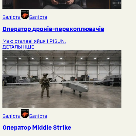
Баліста
Баліста
Оператор дронів-перехоплювачів
Маю сталеві яйця і P1SUN.
ДЕТАЛЬНІШЕ
Баліста
Баліста
Оператор Middlе Strike