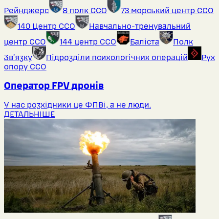
Рейнджерс
8 полк ССО
73 морський центр ССО
140 Центр ССО
Навчально-тренувальний
центр ССО
144 центр ССО
Баліста
Полк
Звʼязку
Підрозділи психологічних операцій
Рух
опору ССО
Оператор FPV дронів
У нас розхідники це ФПВі, а не люди.
ДЕТАЛЬНІШЕ