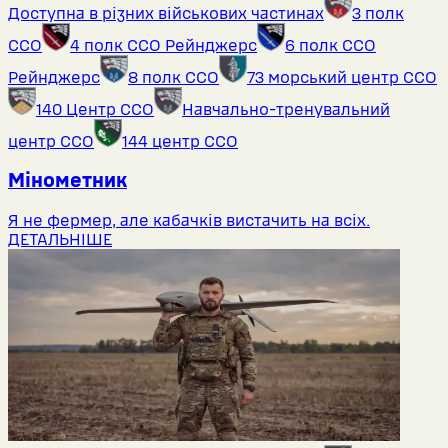
Доступна в різних військових частинах
3 полк
ССО
4 полк ССО Рейнджерс
6 полк ССО
Рейнджерс
8 полк ССО
73 морський центр ССО
140 Центр ССО
Навчально-тренувальний
центр ССО
144 центр ССО
Мінометник
Я не фермер, але кабачків вистачить на всіх.
ДЕТАЛЬНІШЕ