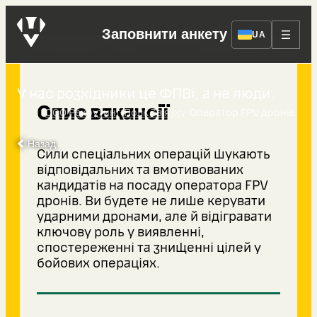
Заповнити анкету
Оператор FPV дронів
UA
У нас розхідники це ФПВі, а не люди.
Опис вакансії
›
›
ССО Рекрутинг
Полк Звʼязку
Оператор FPV дронів
Назад
Сили спеціальних операцій шукають
відповідальних та вмотивованих
кандидатів на посаду оператора FPV
дронів. Ви будете не лише керувати
ударними дронами, але й відігравати
ключову роль у виявленні,
спостереженні та знищенні цілей у
бойових операціях.