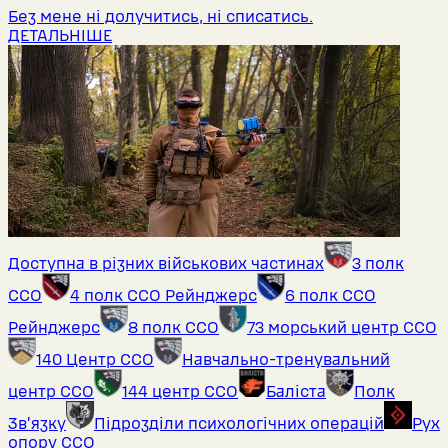
Без мене ні долучитись, ні списатись.
ДЕТАЛЬНІШЕ
Доступна в різних військових частинах
3 полк
ССО
4 полк ССО Рейнджерс
6 полк ССО
Рейнджерс
8 полк ССО
73 морський центр ССО
140 Центр ССО
Навчально-тренувальний
центр ССО
144 центр ССО
Баліста
Полк
Звʼязку
Підрозділи психологічних операцій
Рух
опору ССО