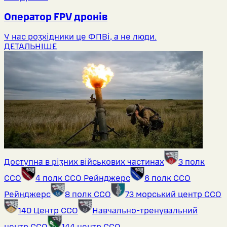
Оператор FPV дронів
У нас розхідники це ФПВі, а не люди.
ДЕТАЛЬНІШЕ
Доступна в різних військових частинах
3 полк
ССО
4 полк ССО Рейнджерс
6 полк ССО
Рейнджерс
8 полк ССО
73 морський центр ССО
140 Центр ССО
Навчально-тренувальний
центр ССО
144 центр ССО