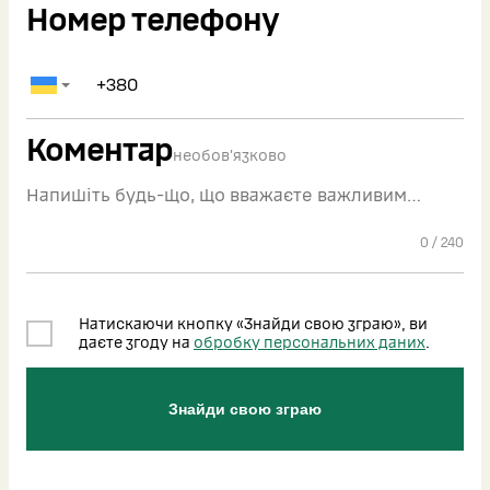
Номер телефону
Коментар
необов'язково
0
/
240
Натискаючи кнопку «Знайди свою зграю», ви
даєте згоду на
обробку персональних даних
.
Знайди свою зграю