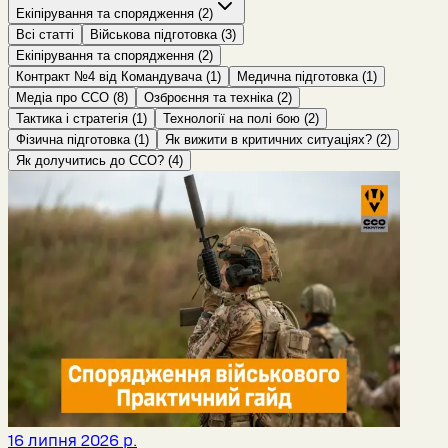
Екіпірування та спорядження
(
2
)
Всі статті
Військова підготовка
(
3
)
Екіпірування та спорядження
(
2
)
Контракт №4 від Командувача
(
1
)
Медична підготовка
(
1
)
Медіа про ССО
(
8
)
Озброєння та техніка
(
2
)
Тактика і стратегія
(
1
)
Технології на полі бою
(
2
)
Фізична підготовка
(
1
)
Як вижити в критичних ситуаціях?
(
2
)
Як долучитись до ССО?
(
4
)
16 липня 2026 р.