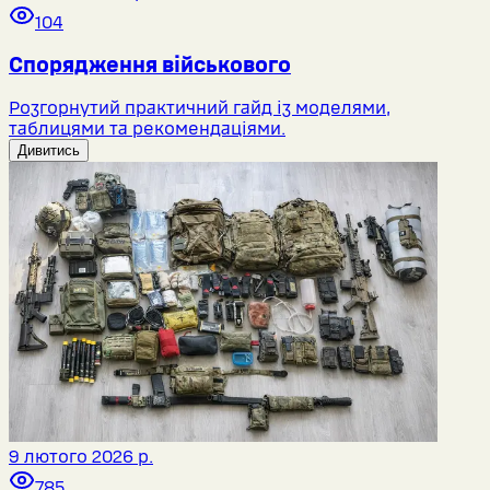
104
Спорядження військового
Розгорнутий практичний гайд із моделями,
таблицями та рекомендаціями.
Дивитись
9 лютого 2026 р.
785