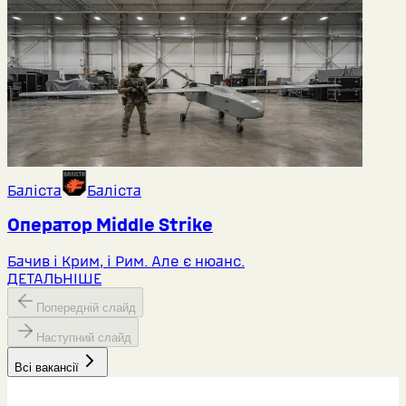
Баліста
Баліста
Оператор Middlе Strike
Бачив і Крим, і Рим. Але є нюанс.
ДЕТАЛЬНІШЕ
Попередній слайд
Наступний слайд
Всі вакансії