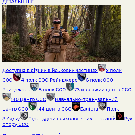
ДЕТАЛЬНІШЕ
Доступна в різних військових частинах
3 полк
ССО
4 полк ССО Рейнджерс
6 полк ССО
Рейнджерс
8 полк ССО
73 морський центр ССО
140 Центр ССО
Навчально-тренувальний
центр ССО
144 центр ССО
Баліста
Полк
Звʼязку
Підрозділи психологічних операцій
Рух
опору ССО