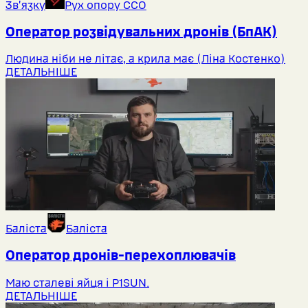
Звʼязку
Рух опору ССО
Оператор розвідувальних дронів (БпАК)
Людина ніби не літає, а крила має (Ліна Костенко)
ДЕТАЛЬНІШЕ
Баліста
Баліста
Оператор дронів-перехоплювачів
Маю сталеві яйця і P1SUN.
ДЕТАЛЬНІШЕ