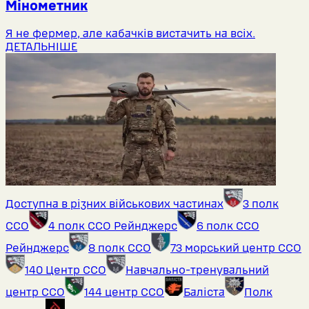
Мінометник
Я не фермер, але кабачків вистачить на всіх.
ДЕТАЛЬНІШЕ
Доступна в різних військових частинах
3 полк
ССО
4 полк ССО Рейнджерс
6 полк ССО
Рейнджерс
8 полк ССО
73 морський центр ССО
140 Центр ССО
Навчально-тренувальний
центр ССО
144 центр ССО
Баліста
Полк