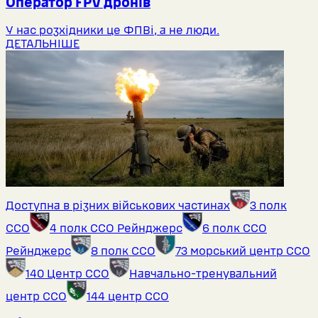
Оператор FPV дронів
У нас розхідники це ФПВі, а не люди.
ДЕТАЛЬНІШЕ
Доступна в різних військових частинах
3 полк
ССО
4 полк ССО Рейнджерс
6 полк ССО
Рейнджерс
8 полк ССО
73 морський центр ССО
140 Центр ССО
Навчально-тренувальний
центр ССО
144 центр ССО