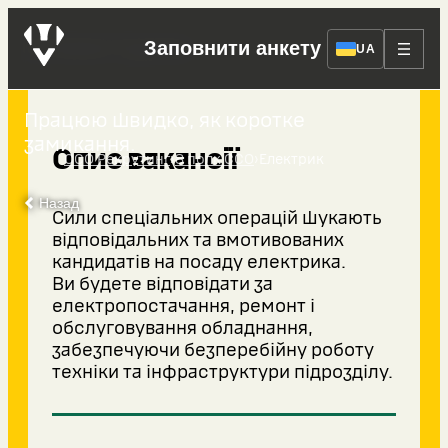
Електрик
Заповнити анкету
UA
Працюю швидко, як коротке
замикання.
Опис вакансії
›
›
ССО Рекрутинг
8 полк ССО
Електрик
Назад
Сили спеціальних операцій шукають
відповідальних та вмотивованих
кандидатів на посаду електрика.
Ви будете відповідати за
електропостачання, ремонт і
обслуговування обладнання,
забезпечуючи безперебійну роботу
техніки та інфраструктури підрозділу.