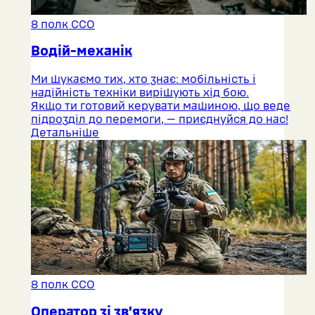
8 полк ССО
Водій-механік
Ми шукаємо тих, хто знає: мобільність і
надійність техніки вирішують хід бою.
Якщо ти готовий керувати машиною, що веде
підрозділ до перемоги, — приєднуйся до нас!
Детальніше
8 полк ССО
Оператор зі зв’язку