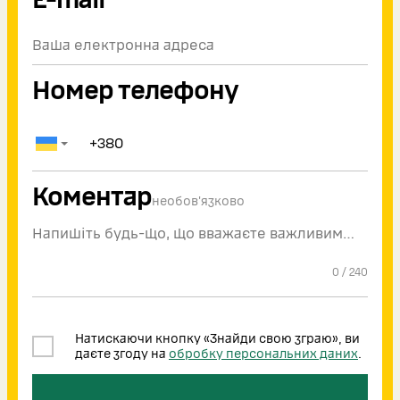
Номер телефону
Коментар
необов'язково
0
/
240
Натискаючи кнопку «Знайди свою зграю», ви
даєте згоду на
обробку персональних даних
.