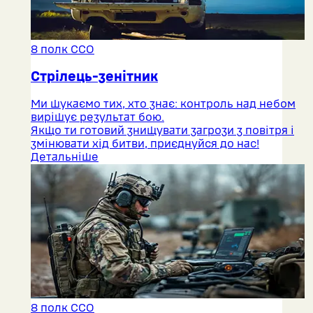
8 полк ССО
Стрілець-зенітник
Ми шукаємо тих, хто знає: контроль над небом
вирішує результат бою.
Якщо ти готовий знищувати загрози з повітря і
змінювати хід битви, приєднуйся до нас!
Детальніше
8 полк ССО