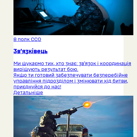
8 полк ССО
Зв’язківець
Ми шукаємо тих, хто знає: зв’язок і координація
вирішують результат бою.
Якщо ти готовий забезпечувати безперебійне
управління підрозділом і змінювати хід битви,
приєднуйся до нас!
Детальніше