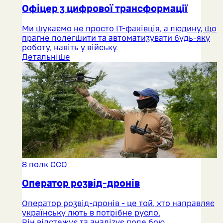
Офіцер з цифрової трансформації
Ми шукаємо не просто ІТ-фахівція, а людину, що
прагне полегшити та автоматизувати будь-яку
роботу, навіть у війську.
Детальніше
8 полк ССО
Оператор розвід-дронів
Оператор розвід-дронів - це той, хто направляє
українську лють в потрібне русло.
Він відстежує та аналізує поле бою,