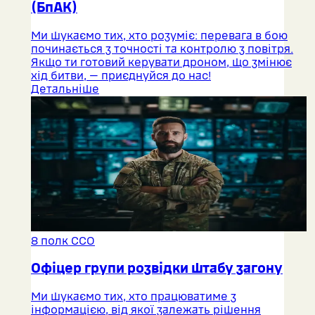
(БпАК)
Ми шукаємо тих, хто розуміє: перевага в бою
починається з точності та контролю з повітря.
Якщо ти готовий керувати дроном, що змінює
хід битви, — приєднуйся до нас!
Детальніше
8 полк ССО
Офіцер групи розвідки штабу загону
Ми шукаємо тих, хто працюватиме з
інформацією, від якої залежать рішення