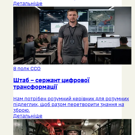
Детальніше
8 полк ССО
Штаб – сержант цифрової
трансформації
Нам потрібен розумний керівник для розумних
підлеглих, щоб разом перетворити знання на
зброю.
Детальніше