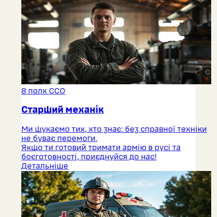
8 полк ССО
Старший механік
Ми шукаємо тих, хто знає: без справної техніки
не буває перемоги.
Якщо ти готовий тримати армію в русі та
боєготовності, приєднуйся до нас!
Детальніше