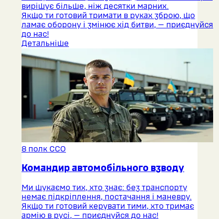
вирішує більше, ніж десятки марних.
Якщо ти готовий тримати в руках зброю, що
ламає оборону і змінює хід битви, — приєднуйся
до нас!
Детальніше
8 полк ССО
Командир автомобільного взводу
Ми шукаємо тих, хто знає: без транспорту
немає підкріплення, постачання і маневру.
Якщо ти готовий керувати тими, хто тримає
армію в русі, — приєднуйся до нас!