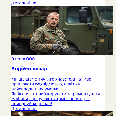
Детальніше
8 полк ССО
Водій-слюсар
Ми шукаємо тих, хто знає: техніка має
працювати безвідмовно, навіть у
найскладніших умовах.
Якщо ти готовий керувати та ремонтувати
машини, що рухають армію вперед, —
приєднуйся до нас!
Детальніше