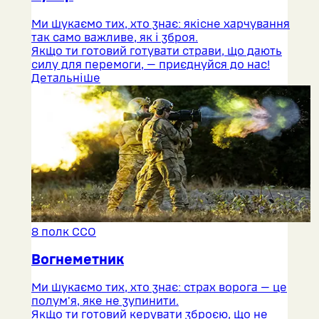
Ми шукаємо тих, хто знає: якісне харчування
так само важливе, як і зброя.
Якщо ти готовий готувати страви, що дають
силу для перемоги, — приєднуйся до нас!
Детальніше
8 полк ССО
Вогнеметник
Ми шукаємо тих, хто знає: страх ворога — це
полум'я, яке не зупинити.
Якщо ти готовий керувати зброєю, що не