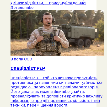
змінює хід битви, — приєднуйся до нас!
Детальніше
8 полк ССО
Спеціаліст РЕР
Спеціаліст РЕР - той хто виявляє присутність
противника за наявними сигналами, займається
розвідкою і перехопленям радіопереговорів.
Його задача як можна швидше знайти,
проаналізувати та доповісти критично важливу
інформацію про дії противника, кількість і тип
техніки, переміщення ворога.