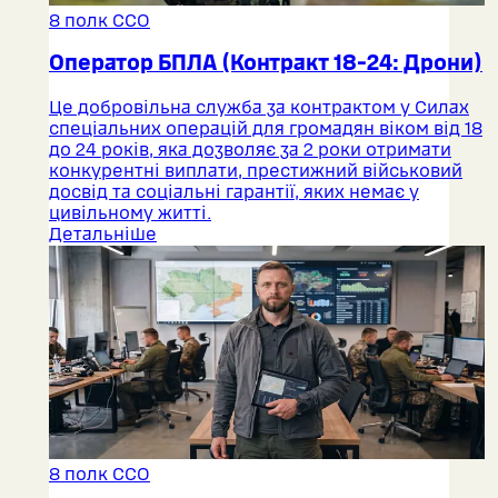
8 полк ССО
Оператор БПЛА (Контракт 18-24: Дрони)
Це добровільна служба за контрактом у Силах
спеціальних операцій для громадян віком від 18
до 24 років, яка дозволяє за 2 роки отримати
конкурентні виплати, престижний військовий
досвід та соціальні гарантії, яких немає у
цивільному житті.
Детальніше
8 полк ССО