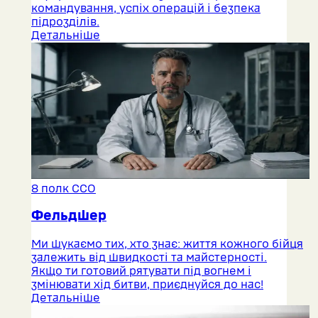
командування, успіх операцій і безпека
підрозділів.
Детальніше
8 полк ССО
Фельдшер
Ми шукаємо тих, хто знає: життя кожного бійця
залежить від швидкості та майстерності.
Якщо ти готовий рятувати під вогнем і
змінювати хід битви, приєднуйся до нас!
Детальніше