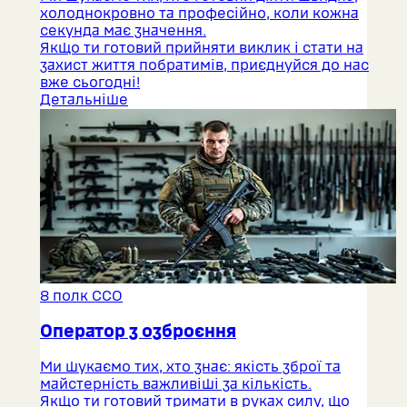
холоднокровно та професійно, коли кожна
секунда має значення.
Якщо ти готовий прийняти виклик і стати на
захист життя побратимів, приєднуйся до нас
вже сьогодні!
Детальніше
8 полк ССО
Оператор з озброєння
Ми шукаємо тих, хто знає: якість зброї та
майстерність важливіші за кількість.
Якщо ти готовий тримати в руках силу, що