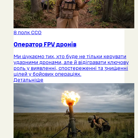
8 полк ССО
Оператор FPV дронів
Ми шукаємо тих, хто буде не тільки керувати
ударними дронами, але й відігравати ключову
роль у виявленні, спостереженні та знищенні
цілей у бойових операціях.
Детальніше