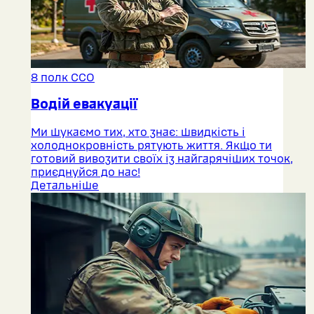
8 полк ССО
Водій евакуації
Ми шукаємо тих, хто знає: швидкість і
холоднокровність рятують життя. Якщо ти
готовий вивозити своїх із найгарячіших точок,
приєднуйся до нас!
Детальніше