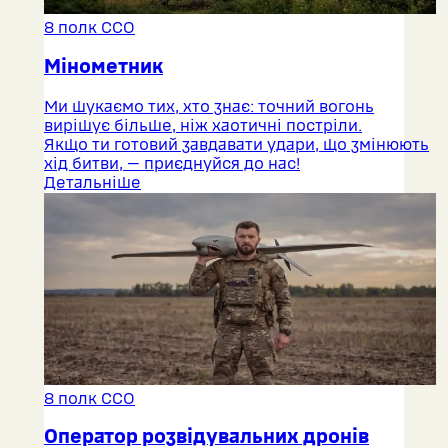
8 полк ССО
Мінометник
Ми шукаємо тих, хто знає: точний вогонь
вирішує більше, ніж хаотичні постріли.
Якщо ти готовий завдавати удари, що змінюють
хід битви, — приєднуйся до нас!
Детальніше
8 полк ССО
Оператор розвідувальних дронів