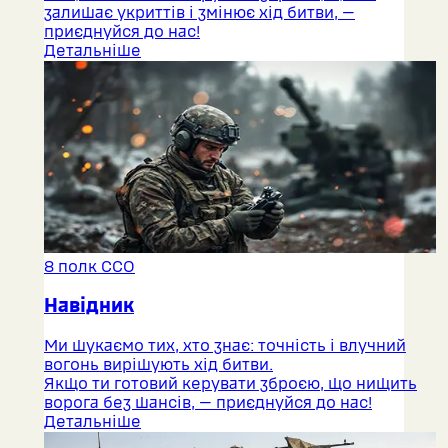
залишає укриттів і змінює хід битви, —
приєднуйся до нас!
Детальніше
8 полк ССО
Навідник
Ми шукаємо тих, хто знає: точність і влучний
вогонь вирішують хід битви.
Якщо ти готовий керувати зброєю, що нищить
ворога без шансів, — приєднуйся до нас!
Детальніше