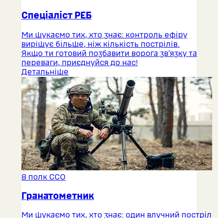
Спеціаліст РЕБ
Ми шукаємо тих, хто знає: контроль ефіру
вирішує більше, ніж кількість пострілів.
Якщо ти готовий позбавити ворога зв’язку та
переваги, приєднуйся до нас!
Детальніше
8 полк ССО
Гранатометник
Ми шукаємо тих, хто знає: один влучний постріл