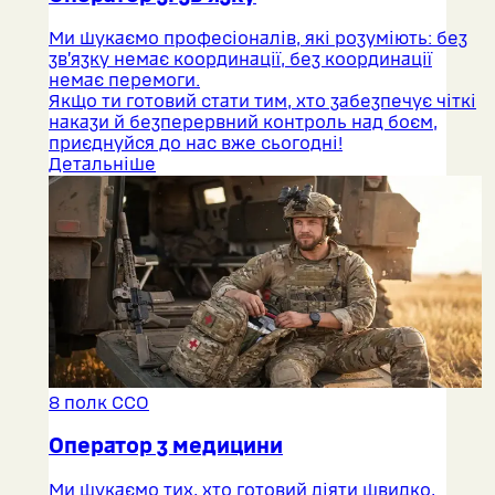
Ми шукаємо професіоналів, які розуміють: без
зв’язку немає координації, без координації
немає перемоги.
Якщо ти готовий стати тим, хто забезпечує чіткі
накази й безперервний контроль над боєм,
приєднуйся до нас вже сьогодні!
Детальніше
8 полк ССО
Оператор з медицини
Ми шукаємо тих, хто готовий діяти швидко,