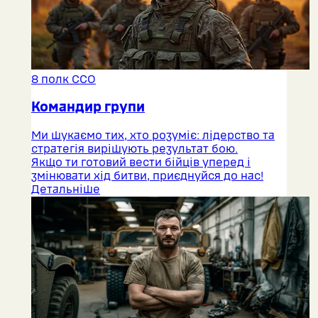
8 полк ССО
Командир групи
Ми шукаємо тих, хто розуміє: лідерство та
стратегія вирішують результат бою.
Якщо ти готовий вести бійців уперед і
змінювати хід битви, приєднуйся до нас!
Детальніше