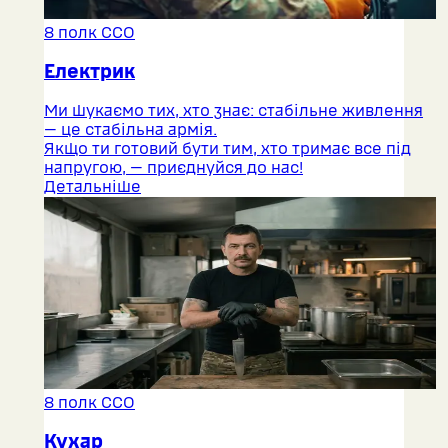
8 полк ССО
Електрик
Ми шукаємо тих, хто знає: стабільне живлення
— це стабільна армія.
Якщо ти готовий бути тим, хто тримає все під
напругою, — приєднуйся до нас!
Детальніше
8 полк ССО
Кухар