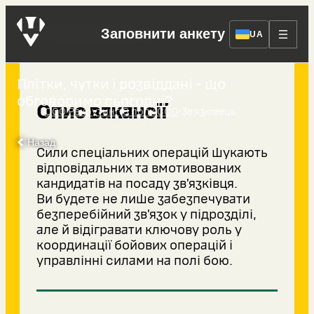
Зв’язківець
Заповнити анкету
UA
Плітки, чутки і розвіддані - що
обговоримо сьогодні?
Опис вакансії
›
›
ССО Рекрутинг
8 полк ССО
Зв’язківець
Назад
Сили спеціальних операцій шукають
відповідальних та вмотивованих
кандидатів на посаду зв’язківця.
Ви будете не лише забезпечувати
безперебійний зв’язок у підрозділі,
але й відігравати ключову роль у
координації бойових операцій і
управлінні силами на полі бою.