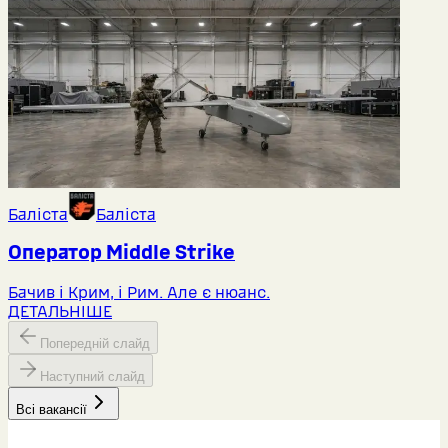
Баліста
Баліста
Оператор Middlе Strike
Бачив і Крим, і Рим. Але є нюанс.
ДЕТАЛЬНІШЕ
Попередній слайд
Наступний слайд
Всі вакансії