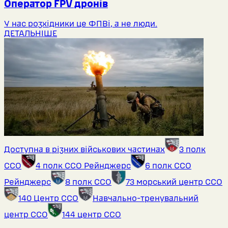
Оператор FPV дронів
У нас розхідники це ФПВі, а не люди.
ДЕТАЛЬНІШЕ
Доступна в різних військових частинах
3 полк
ССО
4 полк ССО Рейнджерс
6 полк ССО
Рейнджерс
8 полк ССО
73 морський центр ССО
140 Центр ССО
Навчально-тренувальний
центр ССО
144 центр ССО