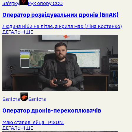
Звʼязку
Рух опору ССО
Оператор розвідувальних дронів (БпАК)
Людина ніби не літає, а крила має (Ліна Костенко)
ДЕТАЛЬНІШЕ
Баліста
Баліста
Оператор дронів-перехоплювачів
Маю сталеві яйця і P1SUN.
ДЕТАЛЬНІШЕ