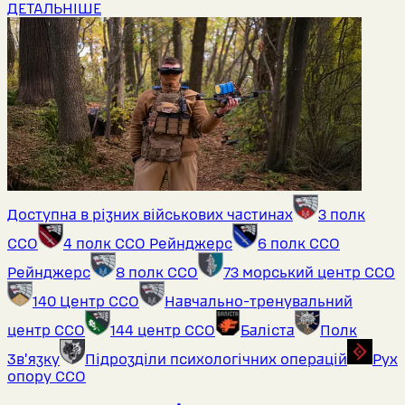
ДЕТАЛЬНІШЕ
Доступна в різних військових частинах
3 полк
ССО
4 полк ССО Рейнджерс
6 полк ССО
Рейнджерс
8 полк ССО
73 морський центр ССО
140 Центр ССО
Навчально-тренувальний
центр ССО
144 центр ССО
Баліста
Полк
Звʼязку
Підрозділи психологічних операцій
Рух
опору ССО