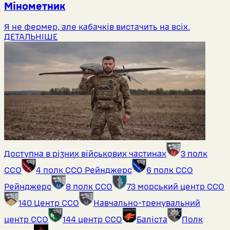
Мінометник
Я не фермер, але кабачків вистачить на всіх.
ДЕТАЛЬНІШЕ
Доступна в різних військових частинах
3 полк
ССО
4 полк ССО Рейнджерс
6 полк ССО
Рейнджерс
8 полк ССО
73 морський центр ССО
140 Центр ССО
Навчально-тренувальний
центр ССО
144 центр ССО
Баліста
Полк