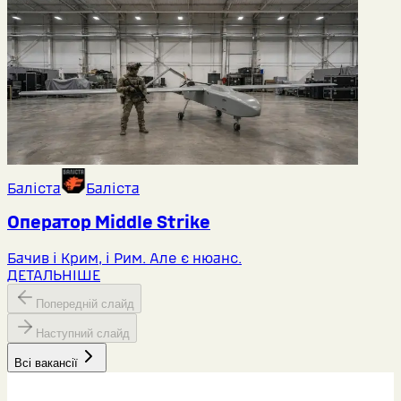
Баліста
Баліста
Оператор Middlе Strike
Бачив і Крим, і Рим. Але є нюанс.
ДЕТАЛЬНІШЕ
Попередній слайд
Наступний слайд
Всі вакансії