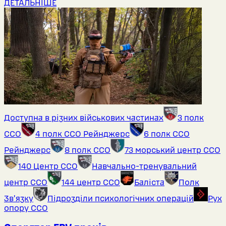
ДЕТАЛЬНІШЕ
Доступна в різних військових частинах
3 полк
ССО
4 полк ССО Рейнджерс
6 полк ССО
Рейнджерс
8 полк ССО
73 морський центр ССО
140 Центр ССО
Навчально-тренувальний
центр ССО
144 центр ССО
Баліста
Полк
Звʼязку
Підрозділи психологічних операцій
Рух
опору ССО