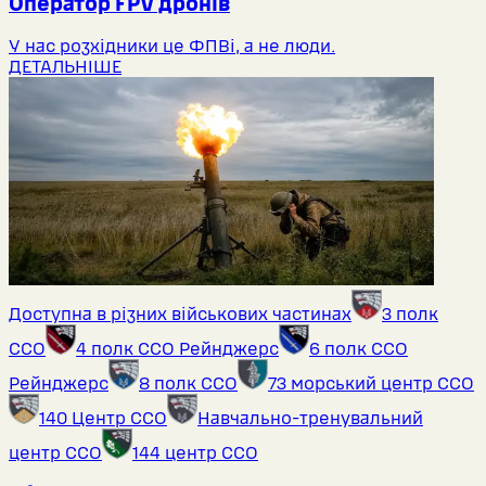
Оператор FPV дронів
У нас розхідники це ФПВі, а не люди.
ДЕТАЛЬНІШЕ
Доступна в різних військових частинах
3 полк
ССО
4 полк ССО Рейнджерс
6 полк ССО
Рейнджерс
8 полк ССО
73 морський центр ССО
140 Центр ССО
Навчально-тренувальний
центр ССО
144 центр ССО