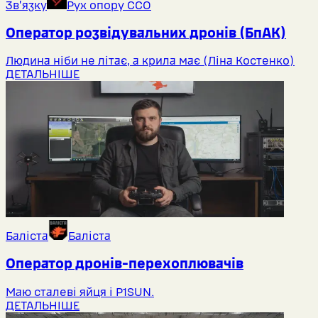
Звʼязку
Рух опору ССО
Оператор розвідувальних дронів (БпАК)
Людина ніби не літає, а крила має (Ліна Костенко)
ДЕТАЛЬНІШЕ
Баліста
Баліста
Оператор дронів-перехоплювачів
Маю сталеві яйця і P1SUN.
ДЕТАЛЬНІШЕ