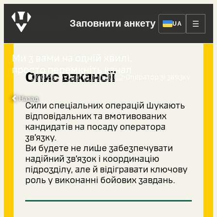
Оператор зі зв’язку
Заповнити анкету
UA
Ми з вами на одній хвилі,
просто перемкніть канал
Опис вакансії
›
›
ССО Рекрутинг
8 полк ССО
Оператор зі зв’язку
Назад
Сили спеціальних операцій шукають
відповідальних та вмотивованих
кандидатів на посаду оператора
зв’язку.
Ви будете не лише забезпечувати
надійний зв’язок і координацію
підрозділу, але й відігравати ключову
роль у виконанні бойових завдань.