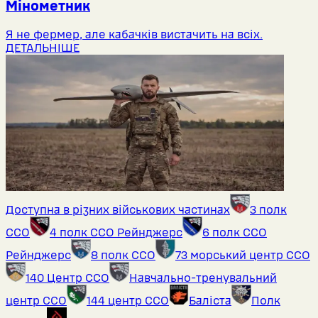
Мінометник
Я не фермер, але кабачків вистачить на всіх.
ДЕТАЛЬНІШЕ
Доступна в різних військових частинах
3 полк
ССО
4 полк ССО Рейнджерс
6 полк ССО
Рейнджерс
8 полк ССО
73 морський центр ССО
140 Центр ССО
Навчально-тренувальний
центр ССО
144 центр ССО
Баліста
Полк