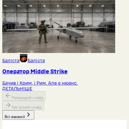
Баліста
Баліста
Оператор Middlе Strike
Бачив і Крим, і Рим. Але є нюанс.
ДЕТАЛЬНІШЕ
Попередній слайд
Наступний слайд
Всі вакансії