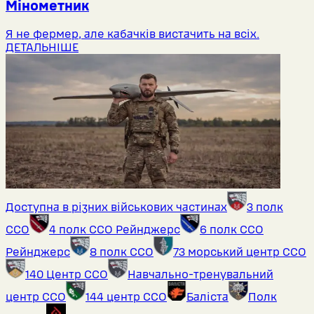
Мінометник
Я не фермер, але кабачків вистачить на всіх.
ДЕТАЛЬНІШЕ
Доступна в різних військових частинах
3 полк
ССО
4 полк ССО Рейнджерс
6 полк ССО
Рейнджерс
8 полк ССО
73 морський центр ССО
140 Центр ССО
Навчально-тренувальний
центр ССО
144 центр ССО
Баліста
Полк