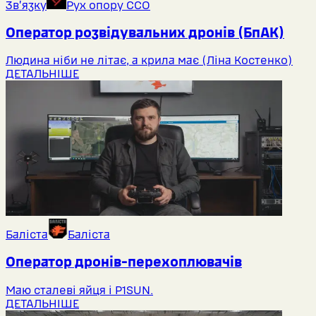
Звʼязку
Рух опору ССО
Оператор розвідувальних дронів (БпАК)
Людина ніби не літає, а крила має (Ліна Костенко)
ДЕТАЛЬНІШЕ
Баліста
Баліста
Оператор дронів-перехоплювачів
Маю сталеві яйця і P1SUN.
ДЕТАЛЬНІШЕ