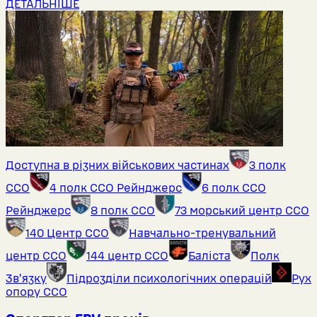
ДЕТАЛЬНІШЕ
Доступна в різних військових частинах
3 полк
ССО
4 полк ССО Рейнджерс
6 полк ССО
Рейнджерс
8 полк ССО
73 морський центр ССО
140 Центр ССО
Навчально-тренувальний
центр ССО
144 центр ССО
Баліста
Полк
Звʼязку
Підрозділи психологічних операцій
Рух
опору ССО