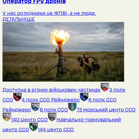
Оператор FPV дронів
У нас розхідники це ФПВі, а не люди.
ДЕТАЛЬНІШЕ
Доступна в різних військових частинах
3 полк
ССО
4 полк ССО Рейнджерс
6 полк ССО
Рейнджерс
8 полк ССО
73 морський центр ССО
140 Центр ССО
Навчально-тренувальний
центр ССО
144 центр ССО