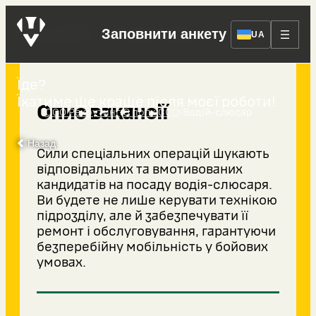
Водій-слюсар
Заповнити анкету
UA
Їде?
Їхатиме ще краще після моєї роботи!
Опис вакансії
›
›
ССО Рекрутинг
8 полк ССО
Водій-слюсар
Назад
Сили спеціальних операцій шукають
відповідальних та вмотивованих
кандидатів на посаду водія-слюсаря.
Ви будете не лише керувати технікою
підрозділу, але й забезпечувати її
ремонт і обслуговування, гарантуючи
безперебійну мобільність у бойових
умовах.