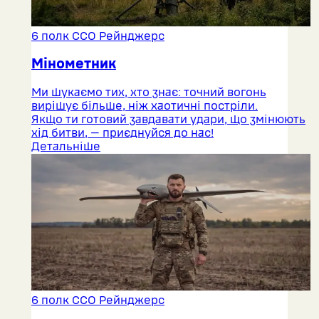
6 полк ССО Рейнджерс
Мінометник
Ми шукаємо тих, хто знає: точний вогонь
вирішує більше, ніж хаотичні постріли.
Якщо ти готовий завдавати удари, що змінюють
хід битви, — приєднуйся до нас!
Детальніше
6 полк ССО Рейнджерс