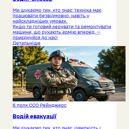
Ми шукаємо тих, хто знає: техніка має
працювати безвідмовно, навіть у
найскладніших умовах.
Якщо ти готовий керувати та ремонтувати
машини, що рухають армію вперед, —
приєднуйся до нас!
Детальніше
6 полк ССО Рейнджерс
Водій евакуації
Ми шукаємо тих, хто знає: швидкість і