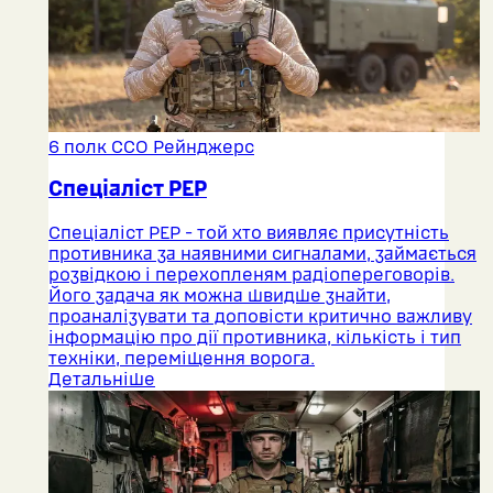
6 полк ССО Рейнджерс
Спеціаліст РЕР
Спеціаліст РЕР - той хто виявляє присутність
противника за наявними сигналами, займається
розвідкою і перехопленям радіопереговорів.
Його задача як можна швидше знайти,
проаналізувати та доповісти критично важливу
інформацію про дії противника, кількість і тип
техніки, переміщення ворога.
Детальніше