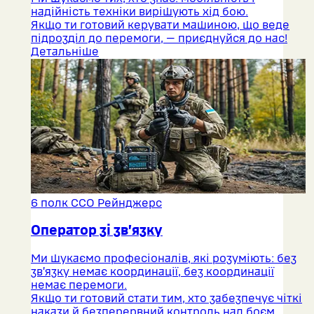
надійність техніки вирішують хід бою.
Якщо ти готовий керувати машиною, що веде
підрозділ до перемоги, — приєднуйся до нас!
Детальніше
6 полк ССО Рейнджерс
Оператор зі зв’язку
Ми шукаємо професіоналів, які розуміють: без
зв’язку немає координації, без координації
немає перемоги.
Якщо ти готовий стати тим, хто забезпечує чіткі
накази й безперервний контроль над боєм,