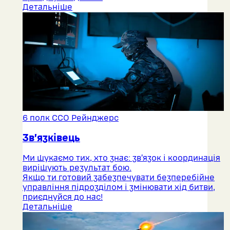
Детальніше
6 полк ССО Рейнджерс
Зв’язківець
Ми шукаємо тих, хто знає: зв’язок і координація
вирішують результат бою.
Якщо ти готовий забезпечувати безперебійне
управління підрозділом і змінювати хід битви,
приєднуйся до нас!
Детальніше