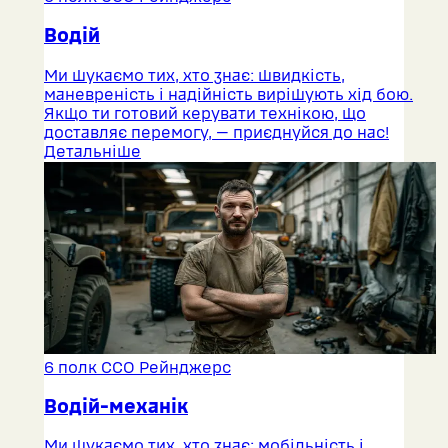
Водій
Ми шукаємо тих, хто знає: швидкість,
маневреність і надійність вирішують хід бою.
Якщо ти готовий керувати технікою, що
доставляє перемогу, — приєднуйся до нас!
Детальніше
6 полк ССО Рейнджерс
Водій-механік
Ми шукаємо тих, хто знає: мобільність і