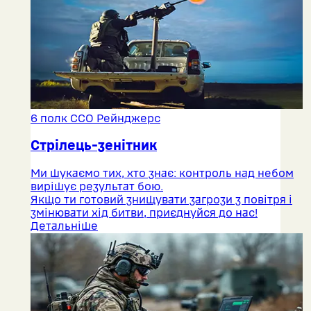
6 полк ССО Рейнджерс
Стрілець-зенітник
Ми шукаємо тих, хто знає: контроль над небом
вирішує результат бою.
Якщо ти готовий знищувати загрози з повітря і
змінювати хід битви, приєднуйся до нас!
Детальніше