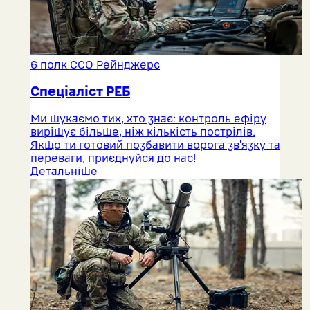
6 полк ССО Рейнджерс
Спеціаліст РЕБ
Ми шукаємо тих, хто знає: контроль ефіру
вирішує більше, ніж кількість пострілів.
Якщо ти готовий позбавити ворога зв’язку та
переваги, приєднуйся до нас!
Детальніше