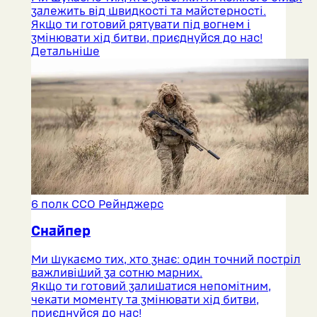
залежить від швидкості та майстерності.
Якщо ти готовий рятувати під вогнем і
змінювати хід битви, приєднуйся до нас!
Детальніше
6 полк ССО Рейнджерс
Снайпер
Ми шукаємо тих, хто знає: один точний постріл
важливіший за сотню марних.
Якщо ти готовий залишатися непомітним,
чекати моменту та змінювати хід битви,
приєднуйся до нас!