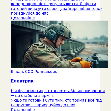
холоднокровність рятують життя. Якщо ти
готовий вивозити своїх із найгарячіших точок,
приєднуйся до нас!
Детальніше
6 полк ССО Рейнджерс
Електрик
Ми шукаємо тих, хто знає: стабільне живлення
— це стабільна армія.
Якщо ти готовий бути тим, хто тримає все під
напругою, — приєднуйся до нас!
Детальніше