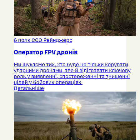
6 полк ССО Рейнджерс
Оператор FPV дронів
Ми шукаємо тих, хто буде не тільки керувати
ударними дронами, але й відігравати ключову
роль у виявленні, спостереженні та знищенні
цілей у бойових операціях.
Детальніше