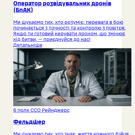
Оператор розвідувальних дронів
(БпАК)
Ми шукаємо тих, хто розуміє: перевага в бою
починається з точності та контролю з повітря.
Якщо ти готовий керувати дроном, що змінює
хід битви, — приєднуйся до нас!
Детальніше
6 полк ССО Рейнджерс
Фельдшер
Ми шукаємо тих, хто знає: життя кожного бійця