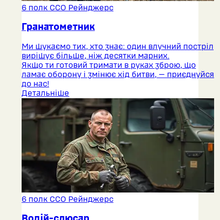
6 полк ССО Рейнджерс
Гранатометник
Ми шукаємо тих, хто знає: один влучний постріл
вирішує більше, ніж десятки марних.
Якщо ти готовий тримати в руках зброю, що
ламає оборону і змінює хід битви, — приєднуйся
до нас!
Детальніше
6 полк ССО Рейнджерс
Водій-слюсар