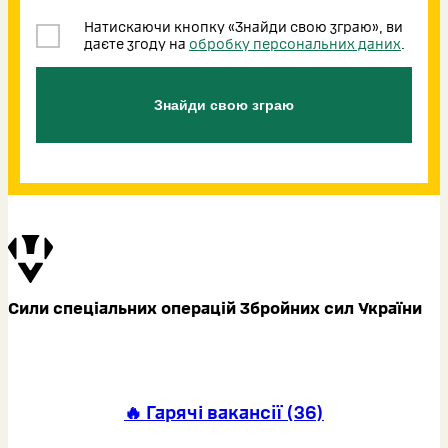
Натискаючи кнопку «Знайди свою зграю», ви
даєте згоду на
обробку персональних даних
.
Знайди свою зграю
Сили спеціальних операцій Збройних сил України
🔥 Гарячі вакансії
(
36
)