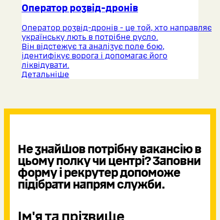
Оператор розвід-дронів
Оператор розвід-дронів - це той, хто направляє
українську лють в потрібне русло.
Він відстежує та аналізує поле бою,
ідентифікує ворога і допомагає його
ліквідувати.
Детальніше
Не знайшов потрібну вакансію в
цьому полку чи центрі? Заповни
форму і рекрутер допоможе
підібрати напрям служби.
Ім'я та прізвище