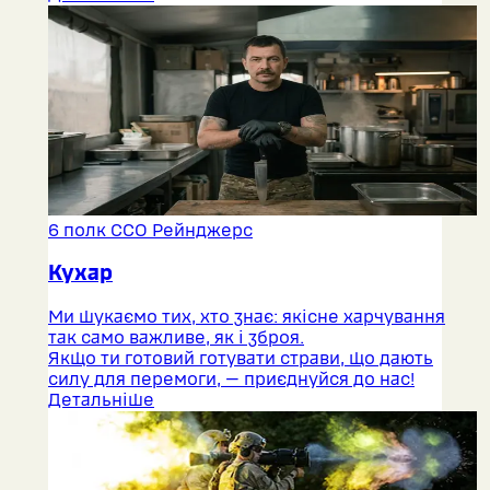
6 полк ССО Рейнджерс
Кухар
Ми шукаємо тих, хто знає: якісне харчування
так само важливе, як і зброя.
Якщо ти готовий готувати страви, що дають
силу для перемоги, — приєднуйся до нас!
Детальніше