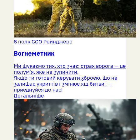
6 полк ССО Рейнджерс
Вогнеметник
Ми шукаємо тих, хто знає: страх ворога — це
полум'я, яке не зупинити.
Якщо ти готовий керувати зброєю, що не
залишає укриттів і змінює хід битви, —
приєднуйся до нас!
Детальніше