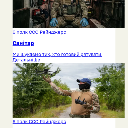
6 полк ССО Рейнджерс
Санітар
Ми шукаємо тих, хто готовий рятувати.
Детальніше
6 полк ССО Рейнджерс