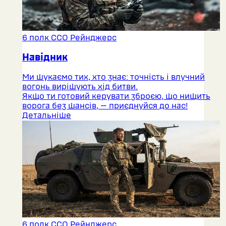
6 полк ССО Рейнджерс
Навідник
Ми шукаємо тих, хто знає: точність і влучний
вогонь вирішують хід битви.
Якщо ти готовий керувати зброєю, що нищить
ворога без шансів, — приєднуйся до нас!
Детальніше
6 полк ССО Рейнджерс