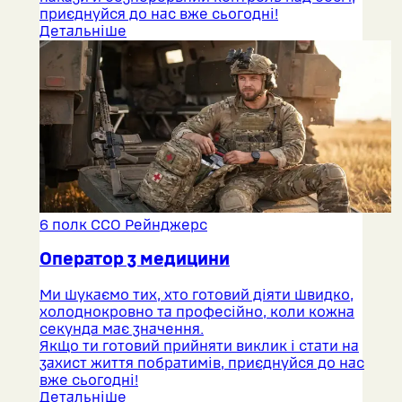
приєднуйся до нас вже сьогодні!
Детальніше
6 полк ССО Рейнджерс
Оператор з медицини
Ми шукаємо тих, хто готовий діяти швидко,
холоднокровно та професійно, коли кожна
секунда має значення.
Якщо ти готовий прийняти виклик і стати на
захист життя побратимів, приєднуйся до нас
вже сьогодні!
Детальніше