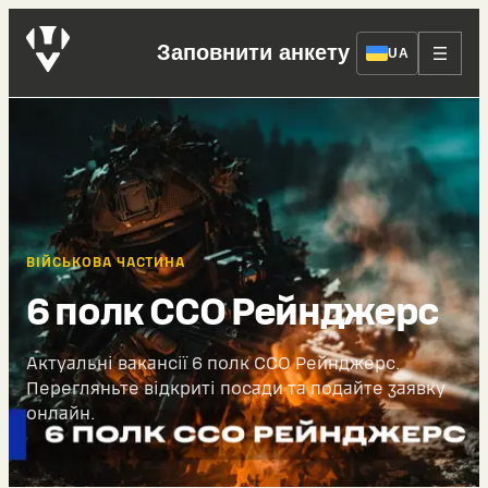
Заповнити анкету
UA
ВІЙСЬКОВА ЧАСТИНА
6 полк ССО Рейнджерс
Актуальні вакансії 6 полк ССО Рейнджерс.
Перегляньте відкриті посади та подайте заявку
онлайн.