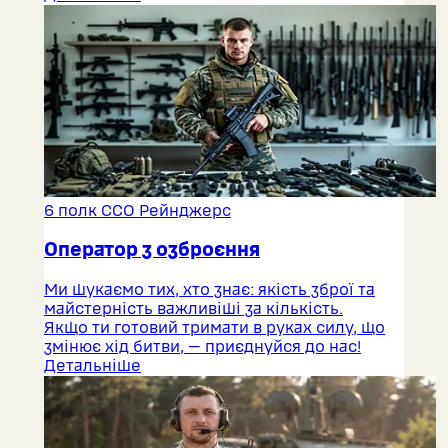
6 полк ССО Рейнджерс
Оператор з озброєння
Ми шукаємо тих, хто знає: якість зброї та
майстерність важливіші за кількість.
Якщо ти готовий тримати в руках силу, що
змінює хід битви, — приєднуйся до нас!
Детальніше