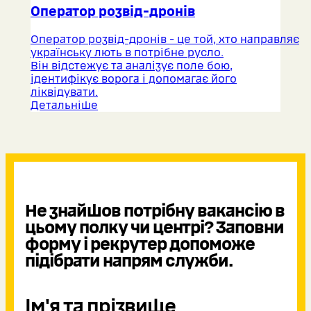
Оператор розвід-дронів
Оператор розвід-дронів - це той, хто направляє
українську лють в потрібне русло.
Він відстежує та аналізує поле бою,
ідентифікує ворога і допомагає його
ліквідувати.
Детальніше
Не знайшов потрібну вакансію в
цьому полку чи центрі? Заповни
форму і рекрутер допоможе
підібрати напрям служби.
Ім'я та прізвище