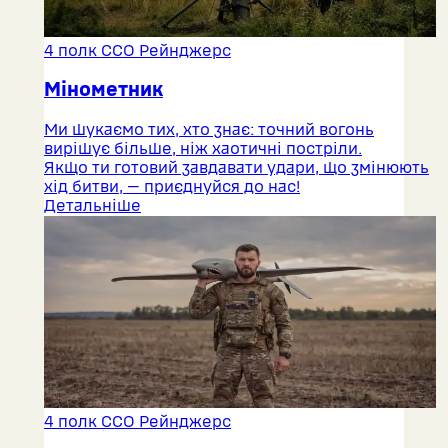
4 полк ССО Рейнджерс
Мінометник
Ми шукаємо тих, хто знає: точний вогонь
вирішує більше, ніж хаотичні постріли.
Якщо ти готовий завдавати удари, що змінюють
хід битви, — приєднуйся до нас!
Детальніше
4 полк ССО Рейнджерс