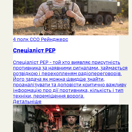
4 полк ССО Рейнджерс
Спеціаліст РЕР
Спеціаліст РЕР - той хто виявляє присутність
противника за наявними сигналами, займається
розвідкою і перехопленям радіопереговорів.
Його задача як можна швидше знайти,
проаналізувати та доповісти критично важливу
інформацію про дії противника, кількість і тип
техніки, переміщення ворога.
Детальніше