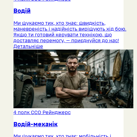
Водій
Ми шукаємо тих, хто знає: швидкість,
маневреність і надійність вирішують хід бою.
Якщо ти готовий керувати технікою, що
доставляє перемогу, — приєднуйся до нас!
Детальніше
4 полк ССО Рейнджерс
Водій-механік
Ми шукаємо тих, хто знає: мобільність і