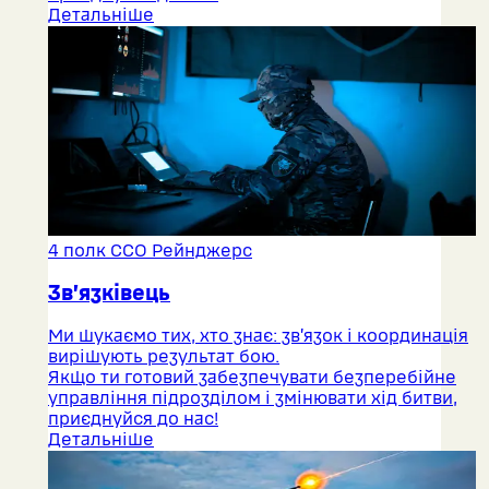
Детальніше
4 полк ССО Рейнджерс
Зв’язківець
Ми шукаємо тих, хто знає: зв’язок і координація
вирішують результат бою.
Якщо ти готовий забезпечувати безперебійне
управління підрозділом і змінювати хід битви,
приєднуйся до нас!
Детальніше