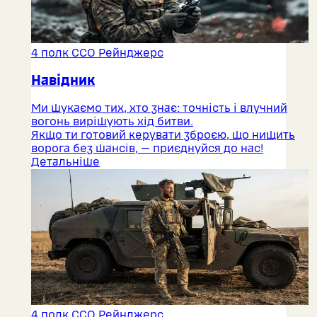
4 полк ССО Рейнджерс
Навідник
Ми шукаємо тих, хто знає: точність і влучний
вогонь вирішують хід битви.
Якщо ти готовий керувати зброєю, що нищить
ворога без шансів, — приєднуйся до нас!
Детальніше
4 полк ССО Рейнджерс