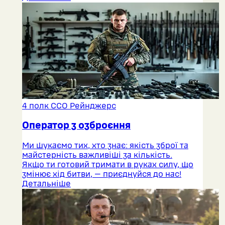
4 полк ССО Рейнджерс
Оператор з озброєння
Ми шукаємо тих, хто знає: якість зброї та
майстерність важливіші за кількість.
Якщо ти готовий тримати в руках силу, що
змінює хід битви, — приєднуйся до нас!
Детальніше