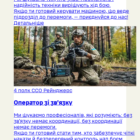
надійність техніки вирішують хід бою.
Якщо ти готовий керувати машиною, що веде
підрозділ до перемоги, — приєднуйся до нас!
Детальніше
4 полк ССО Рейнджерс
Оператор зі зв’язку
Ми шукаємо професіоналів, які розуміють: без
зв’язку немає координації, без координації
немає перемоги.
Якщо ти готовий стати тим, хто забезпечує чіткі
накази й безперервний контроль над боєм,