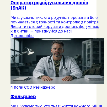
Оператор розвідувальних дронів
(БпАК)
Ми шукаємо тих, хто розуміє: перевага в бою
починається з точності та контролю з повітря.
Якщо ти готовий керувати дроном, що змінює
хід битви, — приєднуйся до нас!
Детальніше
4 полк ССО Рейнджерс
Фельдшер
Ми шукаємо тих, хто знає: життя кожного бійця