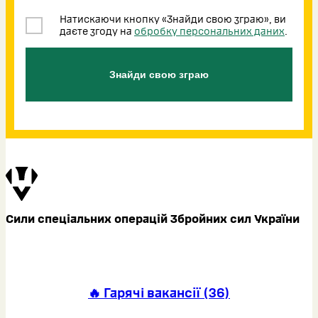
Натискаючи кнопку «Знайди свою зграю», ви
даєте згоду на
обробку персональних даних
.
Знайди свою зграю
Сили спеціальних операцій Збройних сил України
🔥 Гарячі вакансії
(
36
)