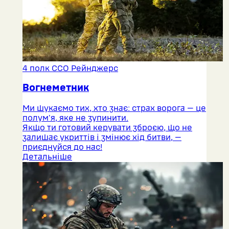
4 полк ССО Рейнджерс
Вогнеметник
Ми шукаємо тих, хто знає: страх ворога — це
полум'я, яке не зупинити.
Якщо ти готовий керувати зброєю, що не
залишає укриттів і змінює хід битви, —
приєднуйся до нас!
Детальніше