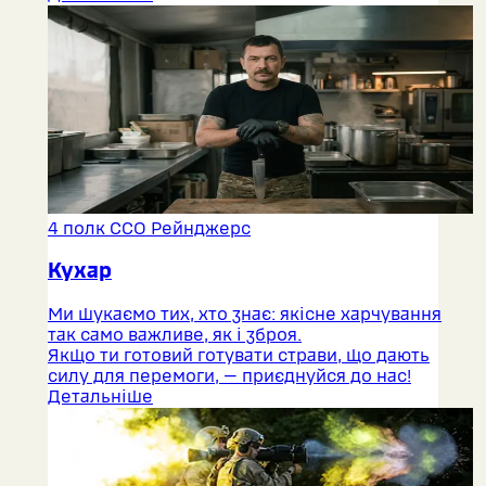
4 полк ССО Рейнджерс
Кухар
Ми шукаємо тих, хто знає: якісне харчування
так само важливе, як і зброя.
Якщо ти готовий готувати страви, що дають
силу для перемоги, — приєднуйся до нас!
Детальніше