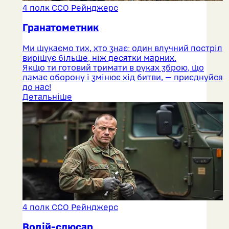
4 полк ССО Рейнджерс
Гранатометник
Ми шукаємо тих, хто знає: один влучний постріл
вирішує більше, ніж десятки марних.
Якщо ти готовий тримати в руках зброю, що
ламає оборону і змінює хід битви, — приєднуйся
до нас!
Детальніше
4 полк ССО Рейнджерс
Водій-слюсар