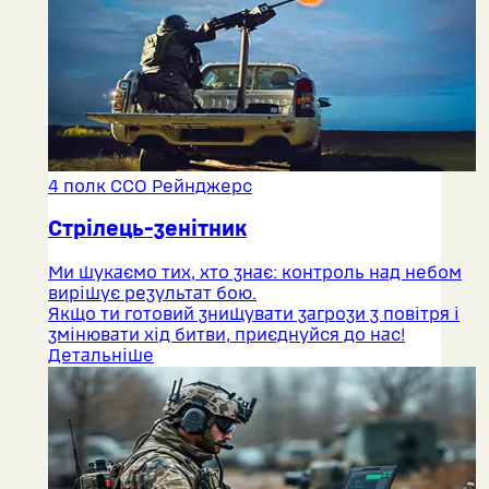
4 полк ССО Рейнджерс
Стрілець-зенітник
Ми шукаємо тих, хто знає: контроль над небом
вирішує результат бою.
Якщо ти готовий знищувати загрози з повітря і
змінювати хід битви, приєднуйся до нас!
Детальніше