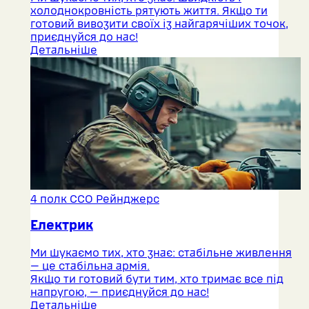
холоднокровність рятують життя. Якщо ти
готовий вивозити своїх із найгарячіших точок,
приєднуйся до нас!
Детальніше
4 полк ССО Рейнджерс
Електрик
Ми шукаємо тих, хто знає: стабільне живлення
— це стабільна армія.
Якщо ти готовий бути тим, хто тримає все під
напругою, — приєднуйся до нас!
Детальніше