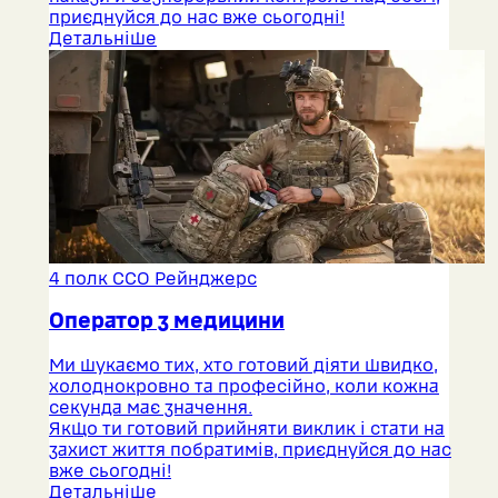
приєднуйся до нас вже сьогодні!
Детальніше
4 полк ССО Рейнджерс
Оператор з медицини
Ми шукаємо тих, хто готовий діяти швидко,
холоднокровно та професійно, коли кожна
секунда має значення.
Якщо ти готовий прийняти виклик і стати на
захист життя побратимів, приєднуйся до нас
вже сьогодні!
Детальніше