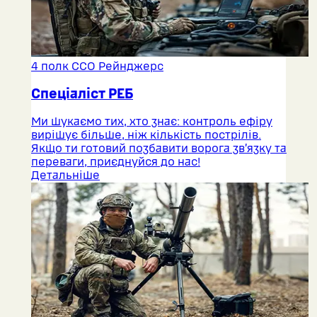
4 полк ССО Рейнджерс
Спеціаліст РЕБ
Ми шукаємо тих, хто знає: контроль ефіру
вирішує більше, ніж кількість пострілів.
Якщо ти готовий позбавити ворога зв’язку та
переваги, приєднуйся до нас!
Детальніше