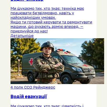
Ми шукаємо тих, хто знає: техніка має
працювати безвідмовно, навіть у
найскладніших умовах.
Якщо ти готовий керувати та ремонтувати
машини, що рухають армію вперед, —
приєднуйся до нас!
Детальніше
4 полк ССО Рейнджерс
Водій евакуації
Ми шукаємо тих, хто знає: швидкість і