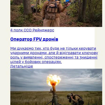
4 полк ССО Рейнджерс
Оператор FPV дронів
Ми шукаємо тих, хто буде не тільки керувати
ударними дронами, але й відігравати ключову
роль у виявленні, спостереженні та знищенні
цілей у бойових операціях.
Детальніше